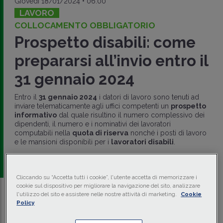
Giovedì 18/01/2024 • 06:00
LAVORO
COLLOCAMENTO OBBLIGATORIO
Prospetto disabili: come
prepararsi all’invio entro il
31 gennaio 2024
Entro il
31 gennaio 2024
i datori di lavoro sono tenuti ad
inviare telematicamente agli uffici competenti un
prospetto
informativo
dal quale risultino il numero complessivo dei
dipendenti, il numero e i nominativi dei lavoratori
computabili nella
quota di riserva
nonché i posti di lavoro
e le mansioni disponibili per i
lavoratori disabili
.
di
Michele Costa
-
Consulente del lavoro
Cliccando su “Accetta tutti i cookie”, l'utente accetta di memorizzare i
cookie sul dispositivo per migliorare la navigazione del sito, analizzare
l'utilizzo del sito e assistere nelle nostre attività di marketing.
Cookie
Traduci con IA
Ascolta la news
Policy
Tempo di lettura
12 min.