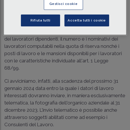
Gestisci cookie
Come previsto dall'art. 9, c. 6, Legge 68/99 ogni anno i
datori di lavoro pubblici e privati sono tenuti ad inviare
Rifiuta tutti
Accetta tutti i cookie
in via telematica agli uffici competenti un
prospetto
informativo
dal quale risultino il numero complessivo
dei lavoratori dipendenti, il numero e i nominativi dei
lavoratori computabili nella quota di riserva nonché i
posti di lavoro e le mansioni disponibili per i lavoratori
con le caratteristiche individuate all'art. 1 Legge
68/99.
Ci avviciniamo, infatti, alla scadenza del prossimo 31
gennaio 2024 data entro la quale i datori di lavoro
interessati dovranno inviare, in maniera esclusivamente
telematica, la fotografia dell'organico aziendale al 31
dicembre 2023. L'invio telematico è possibile anche
attraverso soggetti abilitati come ad esempio i
Consulenti del Lavoro.