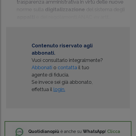
trasparenza amministrativa in virtù delle nuove
norme sulla
digitalizzazione
del sistema degli
appalti
e dei regolamenti ANAC
ex
artt...
Contenuto riservato agli
abbonati.
Vuoi consultarlo integralmente?
Abbonati
o
contatta
il tuo
agente di fiducia.
Se invece sei già abbonato,
effettua il
login.
Quotidianopiù
è anche su
WhatsApp
!
Clicca