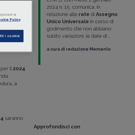
livello
2024 n. 15, comunica, in
ndice
relazione alle
rate
di
Assegno
gliorare la
okie Policy
Unico Universale
in corso di
& Partners
godimento che non abbiano
subito variazioni, le date di ..
tti i cookie
a cura di
redazione Memento
per il
2024
nda.
edura, a
24
saranno
Approfondisci con