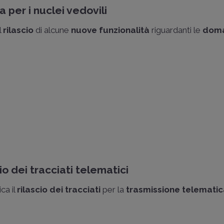
per i nuclei vedovili
l
rilascio
di alcune
nuove funzionalità
riguardanti le
doma
 dei tracciati telematici
ca il
rilascio dei tracciati
per la
trasmissione telematic