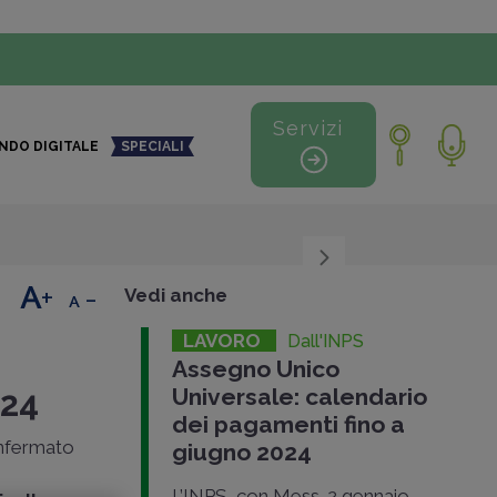
Servizi
NDO DIGITALE
SPECIALI
+
-
Vedi anche
LAVORO
Dall'INPS
Assegno Unico
Universale: calendario
024
dei pagamenti fino a
nfermato
giugno 2024
L’INPS, con Mess. 2 gennaio