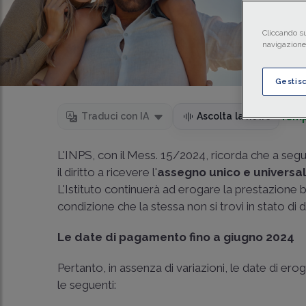
Cliccando su
navigazione 
Gestis
Temp
Traduci con IA
Ascolta la news
L'INPS, con il Mess. 15/2024, ricorda che a segu
il diritto a ricevere l'
assegno unico e universa
L'Istituto continuerà ad erogare la prestazione b
condizione che la stessa non si trovi in stato di 
Le date di pagamento fino a giugno 2024
Pertanto, in assenza di variazioni, le date di e
le seguenti: