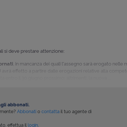
ali si deve prestare attenzione:
ornati
, in mancanza dei quali l'assegno sarà erogato nelle 
avrà effetto a partire dalle erogazioni relative alla compet
 entro il 30 giugno prossimo; altrimenti, la nuova ...
gli abbonati.
almente?
Abbonati
o
contatta
il tuo agente di
o, effettua il
login.