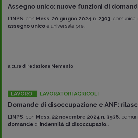
Assegno unico: nuove funzioni di domanda 
L’
INPS
, con
Mess. 20 giugno 2024 n. 2303
, comunica i
assegno unico
e universale pre..
a cura di
redazione Memento
LAVORO
LAVORATORI AGRICOLI
Domande di disoccupazione e ANF: rilascio
L’
INPS
, con
Mess. 22 novembre 2024 n. 3936
, comuni
domande
di
indennità di disoccupazio..