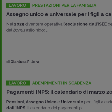
LAVORO
PRESTAZIONI PER LA FAMIGLIA
Assegno unico e universale per i figli a c
Nel
2025
diventerà operativa l’
esclusione dall’ISEE
de
del
bonus
asilo nido: l..
di
Gianluca Pillera
LAVORO
ADEMPIMENTI IN SCADENZA
Pagamenti INPS: il calendario di marzo 2
Pensioni
,
Assegno Unico
e
Universale
per i figli a ca
dall'INPS
. Il calendario dei pagamenti p..