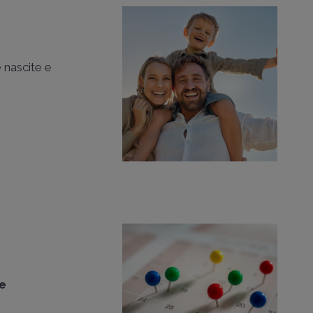
 nascite e
te