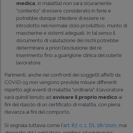
medica
, in malattia) non sarà sicuramente
“contento” di essere considerato in ferie e
potrebbe dunque chiedere di essere re
introdotto nel normale ciclo produttivo, munto di
mascherine e sistemi adeguati. In tal senso il
documento di valutazione dei rischi potrebbe
determinare a priori l'esclusione del re
inserimento fino a guarigione clinica del solerte
lavoratore.
Parimenti, anche nei confronti dei soggetti affetti da
COVID-19 non vengono previste misure differenti
rispetto agli eventi di malattia “ordinaria”: il lavoratore
sarà quindi tenuto ad
avvisare il proprio medico
ai
fini del rilascio di un certificato di malattia, con piena
rilevanza ai fini del comporto.
Si segnala tuttavia come l'
art. 87, c. 1, DL 18/2020
, mai
abrogato dal Legislatore, continui ad equiparare