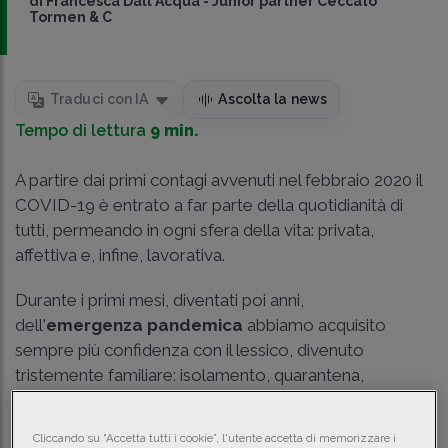
di
Francesca Dall'Acqua
-
Junior partner Ceccato
Tormen & C
Traduci con IA
Ascolta la news
Tempo di lettura
9 min.
A partire dai primi contagi avvenuti nel febbraio 2020 il
COVID-19 è entrato a far parte della quotidianità di
tutti, permeando in ogni sfera della vita: privata,
affettiva e, infine, lavorativa.
Durante i primi mesi, diventati poi anni,
dell'
emergenza pandemica
abbiamo acquisito
sempre più confidenza con il lessico, divenuto
tristemente familiare: isolamento, quarantena,
mascherina FFP2 o chirurgica, coprifuoco, positività,
etc., i quali non sono diventati solamente parte
Cliccando su “Accetta tutti i cookie”, l'utente accetta di memorizzare i