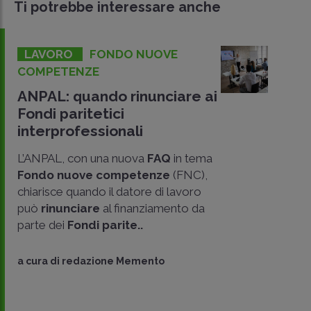
Ti potrebbe interessare anche
LAVORO
FONDO NUOVE
COMPETENZE
ANPAL: quando rinunciare ai
Fondi paritetici
interprofessionali
L’ANPAL, con una nuova
FAQ
in tema
Fondo nuove competenze
(FNC),
chiarisce quando il datore di lavoro
può
rinunciare
al finanziamento da
parte dei
Fondi parite..
CONDIVIDI
SU
a cura di
redazione Memento