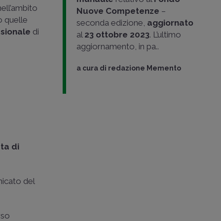
ell’ambito
Nuove Competenze
–
 quelle
seconda edizione,
aggiornato
sionale
di
al
23 ottobre 2023
. L’ultimo
aggiornamento, in pa..
a cura di
redazione Memento
sta di
nicato del
rso