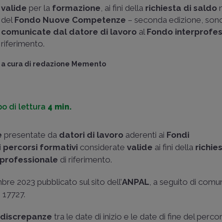
valide
per la
formazione
, ai fini della
richiesta di saldo
n
del
Fondo Nuove Competenze
– seconda edizione, sono
comunicate dal datore di lavoro
al
Fondo interprofes
riferimento.
a cura di
redazione Memento
o di lettura
4 min.
e
presentate da
datori di lavoro
aderenti ai
Fondi
i
percorsi formativi
considerate
valide
ai fini della
richie
rprofessionale
di riferimento.
re 2023 pubblicato sul sito dell’
ANPAL
, a seguito di comu
 17727.
e
discrepanze
tra le date di inizio e le date di fine del perco