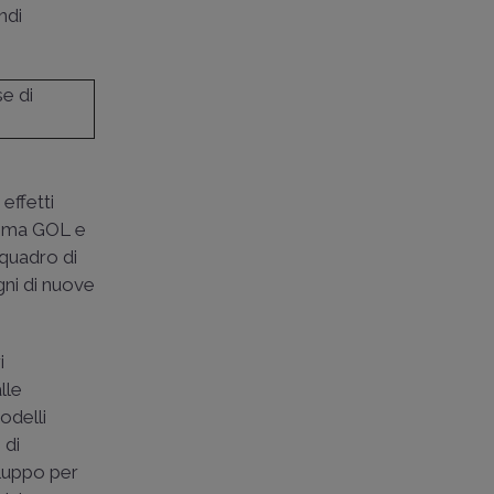
ndi
se di
effetti
amma GOL e
“quadro di
gni di nuove
i
lle
odelli
 di
iluppo per