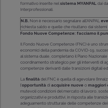
formativo inserite nel
sistema MYANPAL
dai da
Interprofessionali.
N.B.
Non è necessario segnalare all’ANPAL
eve
richiesta saldo e quelle che risultano dai sistemi
Fondo Nuove Competenze: facciamo il pu
Il Fondo Nuove Competenze (FNC) è uno strumento 
economici della pandemia da COVID-19, successi
al sistema duale, completano il Piano Naziona
coordinamento strategico per gli interventi di a
competenze derivanti dalle transizioni digitali 
La
finalità
del FNC è quella di agevolare l’innal
l’
opportunità
di
acquisire nuove
o
maggiori
mutevoli condizioni del mercato di lavoro, sos
organizzativi e produttivi, in risposta alle tran
adeguamento strutturale delle competenze dei l