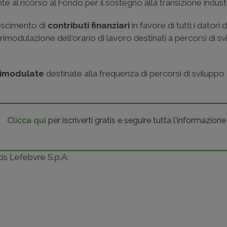
 al ricorso al Fondo per il sostegno alla transizione industr
noscimento di
contributi finanziari
in favore di tutti i datori 
i rimodulazione dell'orario di lavoro destinati a percorsi di s
 rimodulate
destinate alla frequenza di percorsi di sviluppo
Clicca qui
per iscriverti gratis e seguire tutta l'informazione
ncis Lefebvre S.p.A.