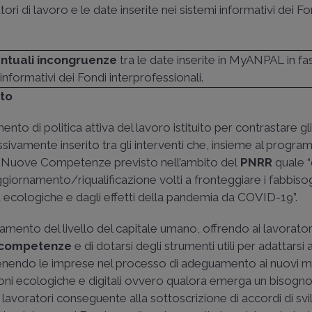
tori di lavoro e le date inserite nei sistemi informativi dei Fo
ntuali incongruenze
tra le date inserite in MyANPAL in fa
 informativi dei Fondi interprofessionali.
nto
di politica attiva del lavoro istituito per contrastare gli 
vamente inserito tra gli interventi che, insieme al progr
le Nuove Competenze previsto nell’ambito del
PNRR
quale 
ggiornamento/riqualificazione volti a fronteggiare i fabbiso
ed ecologiche e dagli effetti della pandemia da COVID-19”.
zamento del livello del capitale umano, offrendo ai lavorator
 competenze
e di dotarsi degli strumenti utili per adattarsi a
tenendo le imprese nel processo di adeguamento ai nuovi m
sizioni ecologiche e digitali ovvero qualora emerga un bisogno
avoratori conseguente alla sottoscrizione di accordi di sv