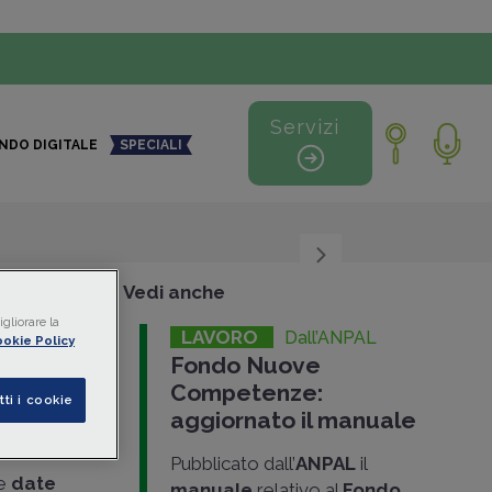
Servizi
NDO DIGITALE
SPECIALI
+
-
Vedi anche
gliorare la
LAVORO
Dall’ANPAL
okie Policy
Fondo Nuove
Competenze:
lla
tti i cookie
aggiornato il manuale
Pubblicato dall’
ANPAL
il
le
date
manuale
relativo al
Fondo