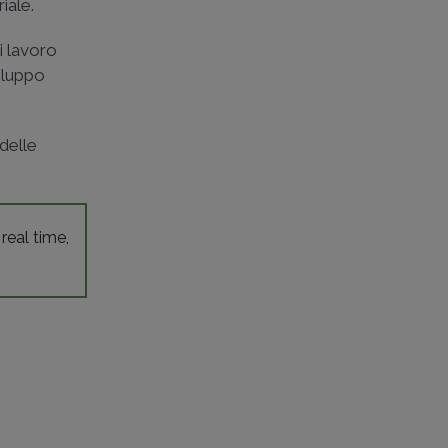
iale.
di lavoro
viluppo
 delle
 real time,