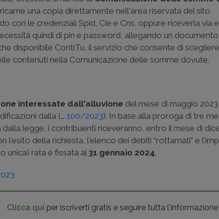
ricarne una copia direttamente nell'area riservata del sito
 con le credenziali Spid, Cie e Cns, oppure riceverla via e
 necessità quindi di pin e password, allegando un documento
he disponibile ContiTu, il servizio che consente di sceglier
artelle contenuti nella Comunicazione delle somme dovute.
zone interessate dall'alluvione
del mese di maggio 2023 (
ificazioni dalla
L. 100/2023
). In base alla proroga di tre me
sta dalla legge, i contribuenti riceveranno, entro il mese di d
esito della richiesta, l'elenco dei debiti “rottamati” e l'im
 unica) rata è fissata al
31 gennaio 2024
.
2023
Clicca qui
per iscriverti gratis e seguire tutta l'informazione