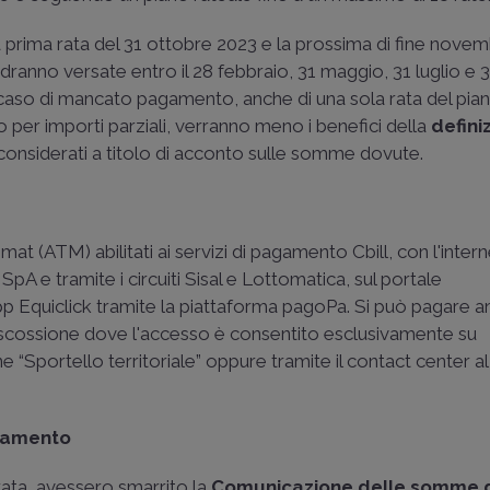
a prima rata del 31 ottobre 2023 e la prossima di fine novem
dranno versate entro il 28 febbraio, 31 maggio, 31 luglio e 
 caso di mancato pagamento, anche di una sola rata del pia
o per importi parziali, verranno meno i benefici della
defini
o considerati a titolo di acconto sulle somme dovute.
omat (ATM) abilitati ai servizi di pagamento Cbill, con l'inter
 SpA e tramite i circuiti Sisal e Lottomatica, sul portale
pp Equiclick tramite la piattaforma pagoPa. Si può pagare 
Riscossione dove l'accesso è consentito esclusivamente su
 “Sportello territoriale” oppure tramite il contact center 
agamento
rata, avessero smarrito la
Comunicazione delle somme 