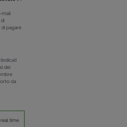
-mail
 di
e di pagare
indicati
si dei
icembre
porto da
 real time,