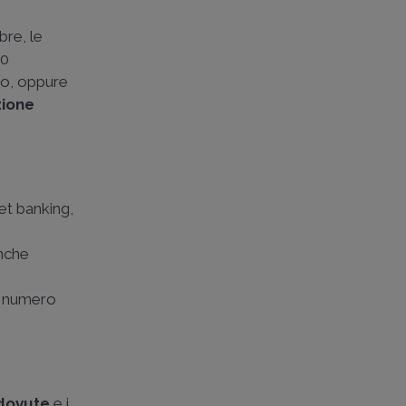
bre, le
30
no, oppure
zione
net banking,
anche
al numero
dovute
e i