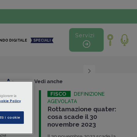
Servizi
NDO DIGITALE
SPECIALI
+
-
Vedi anche
FISCO
DEFINIZIONE
gliorare la
ento
AGEVOLATA
okie Policy
Rottamazione quater:
cosa scade il 30
tti i cookie
novembre 2023
zia
Il 30 novembre 2023 scade la