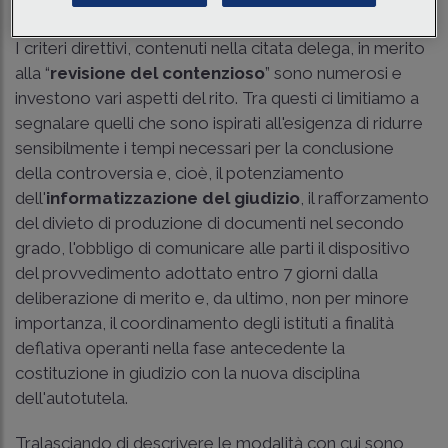
rendere la giustizia tributaria più rapida ed efficace.
I criteri direttivi, contenuti nella citata delega, in merito
alla “
revisione del contenzioso
” sono numerosi e
investono vari aspetti del rito. Tra questi ci limitiamo a
segnalare quelli che sono ispirati all'esigenza di ridurre
sensibilmente i tempi necessari per la conclusione
della controversia e, cioè, il potenziamento
dell'
informatizzazione del giudizio
, il rafforzamento
del divieto di produzione di documenti nel secondo
grado, l'obbligo di comunicare alle parti il dispositivo
del provvedimento adottato entro 7 giorni dalla
deliberazione di merito e, da ultimo, non per minore
importanza, il coordinamento degli istituti a finalità
deflativa operanti nella fase antecedente la
costituzione in giudizio con la nuova disciplina
dell'autotutela.
Tralasciando di descrivere le modalità con cui sono