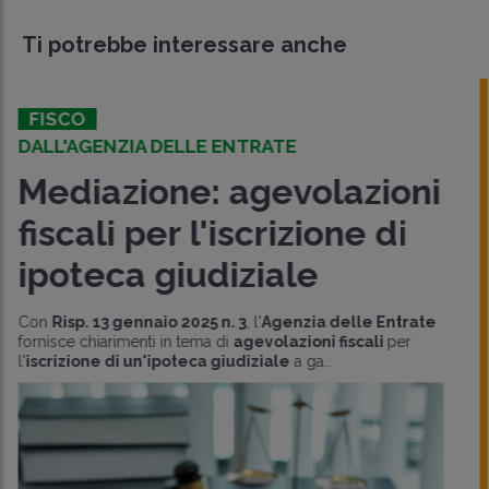
Ti potrebbe interessare anche
SPECIALI
PROCESSO TRIBUTARIO
Mediazione e reclamo:
criticità sulla decorrenza
dell'abrogazione
Nell'ambito di attuazione della
riforma fiscale
, il D.Lgs.
220/2023 (
decreto sul processo
tributario
) prevede l'abrogazione dell'istituto
del
reclamo
e della
m..