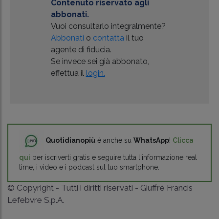
Contenuto riservato agli
abbonati.
Vuoi consultarlo integralmente?
Abbonati
o
contatta
il tuo
agente di fiducia.
Se invece sei già abbonato,
effettua il
login.
Quotidianopiù
è anche su
WhatsApp
!
Clicca
qui
per iscriverti gratis e seguire tutta l'informazione real
time, i video e i podcast sul tuo smartphone.
© Copyright - Tutti i diritti riservati - Giuffrè Francis
Lefebvre S.p.A.