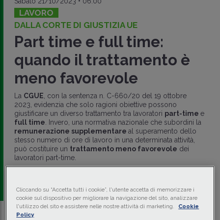
Sabato 21/10/2023 • 06:00
LAVORO
DALLA CORTE DI GIUSTIZIA UE
Part time e full time:
quando il trattamento è
meno favorevole
La
CGUE
, con la sentenza n. C-660/20 del 19 ottobre
2023, evidenzia che solo ragioni obiettive possono
giustificare un diverso trattamento tra lavoratori
part-time
e
full time
. Invero, una normativa nazionale che subordini la
remunerazione supplementare
al superamento dello
stesso numero di ore di lavoro in una determinata attività,
può costituire un
trattamento meno favorevole
dei
lavoratori part-time.
di
Marcella De Trizio
-
Avvocato - Studio
ArlatiGhislandi
Cliccando su “Accetta tutti i cookie”, l'utente accetta di memorizzare i
cookie sul dispositivo per migliorare la navigazione del sito, analizzare
l'utilizzo del sito e assistere nelle nostre attività di marketing.
Cookie
Policy