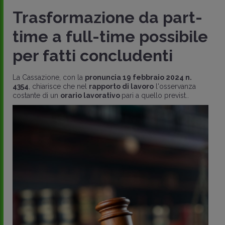
Trasformazione da part-
time a full-time possibile
per fatti concludenti
La Cassazione, con la
pronuncia 19 febbraio 2024 n.
4354
, chiarisce che nel
rapporto di lavoro
l'osservanza
costante di un
orario lavorativo
pari a quello previst..