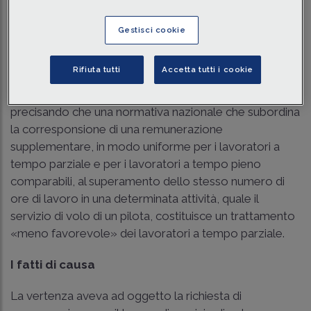
Traduci con IA
Ascolta la news
Tempo di lettura
8 min.
Gestisci cookie
Con la sentenza n. C-660/20 del 19 ottobre 2023 la
Rifiuta tutti
Accetta tutti i cookie
Corte Europea si pronuncia in via pregiudiziale sul tema
della
parità retributiva tra part time e full time
,
precisando che una normativa nazionale che subordina
la corresponsione di una remunerazione
supplementare, in modo uniforme per i lavoratori a
tempo parziale e per i lavoratori a tempo pieno
comparabili, al superamento dello stesso numero di
ore di lavoro in una determinata attività, quale il
servizio di volo di un pilota, costituisce un trattamento
«meno favorevole» dei lavoratori a tempo parziale.
I fatti di causa
La vertenza aveva ad oggetto la richiesta di