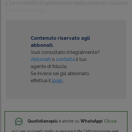
3. Le modalità di applicazione della presente clausola
sono definite dag...
Contenuto riservato agli
abbonati.
Vuoi consultarlo integralmente?
Abbonati
o
contatta
il tuo
agente di fiducia.
Se invece sei già abbonato,
effettua il
login.
Quotidianopiù
è anche su
WhatsApp
!
Clicca
qui
per iscriverti gratis e seguire tutta l'informazione real