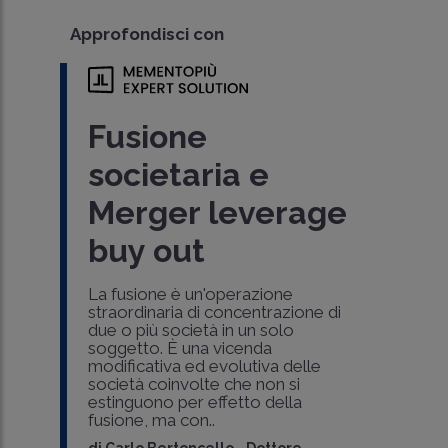
Fiscalità
internazionale:
Approfondisci con
approvato il decreto
attuativo della
Fusione
delega fiscale
societaria e
Il
Consiglio dei Ministri
del 16 ottobre
Merger leverage
2023 ha ridisegnato un nuovo sistema di
fiscalità internazionale
, approvando il
buy out
decreto attuativo della
delega fiscale
. S..
di
Francesca Moretti
-
Avvocato e Dottore di
La fusione è un'operazione
Ricerca
straordinaria di concentrazione di
due o più società in un solo
soggetto. È una vicenda
modificativa ed evolutiva delle
società coinvolte che non si
estinguono per effetto della
fusione, ma con..