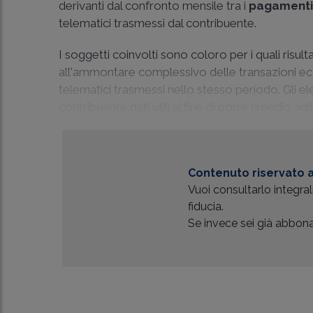
derivanti dal confronto mensile tra i
pagamenti 
telematici trasmessi dal contribuente.
I soggetti coinvolti sono coloro per i quali risu
all'ammontare complessivo delle transazioni econ
telematici trasmessi nello stesso periodo. Gli e
contribuente dati utili al fine di porre rimedio agli 
Contenuto riservato a
Vuoi consultarlo integr
fiducia.
Se invece sei già abbonat