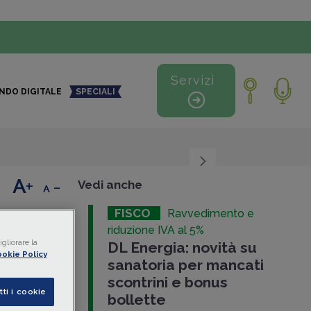
Servizi
NDO DIGITALE
SPECIALI
+
-
Vedi anche
FISCO
Ravvedimento e
i:
riduzione IVA al 5%
gliorare la
DL Energia: novità su
okie Policy
sanatoria per mancati
scontrini e bonus
tti i cookie
bollette
mento