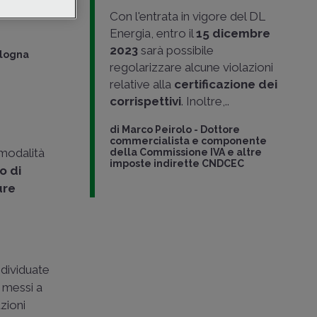
nte
Con l'entrata in vigore del DL
Energia, entro il
15 dicembre
2023
sarà possibile
ologna
regolarizzare alcune violazioni
relative alla
certificazione dei
corrispettivi
. Inoltre,..
di
Marco Peirolo
-
Dottore
commercialista e componente
 modalità
della Commissione IVA e altre
imposte indirette CNDCEC
zo di
ure
ndividuate
o messi a
zioni