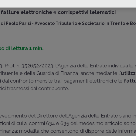
spontaneo a regolarizzare le operazioni certificate media
fatture elettroniche
e
corrispettivi telematici
.
di
Paolo Parisi
-
Avvocato Tributario e Societario in Trento e B
o di lettura
1 min.
, Prot. n. 352652/2023, l'Agenzia delle Entrate individua le
ibuente e della Guardia di Finanza, anche mediante l'
utiliz
ti dal confronto mensile tra i pagamenti elettronici e le
fatt
ici trasmessi dal contribuente.
vvedimento del Direttore dell'Agenzia delle Entrate siano i
mazioni di cui ai commi 634 e 635 del medesimo articolo son
 Finanza: modalità che consentono di disporre delle informa