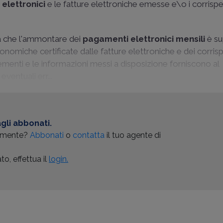
elettronici
e le fatture elettroniche emesse e\o i corrispet
lta che l'ammontare dei
pagamenti elettronici mensili
è su
omiche certificate dalle fatture elettroniche e dei corrisp
lementi e le informazioni messi a disposizione forniscono al
eventuali err...
gli abbonati.
almente?
Abbonati
o
contatta
il tuo agente di
o, effettua il
login.