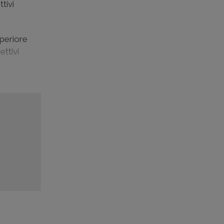
tivi
periore
ettivi