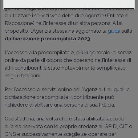
genitori e agli altri rappresentanti (ad esempio i tutori)
di utilizzare i servizi web delle due Agenzie (Entrate e
Riscossione) nell'interesse di un'altra persona. A tal
proposito, l'Agenzia stessa ha aggiornato la
guida
sulla
dichiarazione precompilata 2023
.
L'accesso alla precompilata e, più in generale, ai servizi
online da parte di coloro che operano nell'interesse di
altri contribuenti è stato notevolmente semplificato
negli ultimi anni.
Per l'accesso ai servizi online dell'Agenzia, tra i quali la
dichiarazione precompilata, il contribuente può
richiedere di abilitare una persona di sua fiducia.
Quest'ultima, una volta che è stata abilitata, accede
all'area riservata con le proprie credenziali SPID, CIE o
CNS e successivamente sceglie se operare per