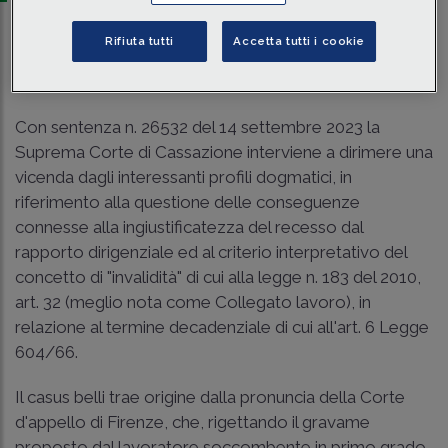
Rifiuta tutti
Accetta tutti i cookie
Traduci con IA
Ascolta la news
Tempo di lettura
8 min.
Con sentenza
n. 26532 del 14 settembre 2023 la
Suprema Corte di Cassazione
interviene a dirimere una
vicenda dagli interessanti profili dogmatici, in
riferimento alla questione delle conseguenze
connesse alla ingiustificatezza del recesso dal
rapporto dirigenziale ed al criterio interpretativo del
concetto di "invalidità" di cui alla
legge n. 183 del 2010,
art. 32
(meglio nota come Collegato lavoro), in
relazione al termine decadenziale di cui all'art. 6 Legge
604/66.
Il casus belli trae origine dalla pronuncia della Corte
d'appello di Firenze, che, rigettando il gravame
proposto dal lavoratore soccombente in primo grado,