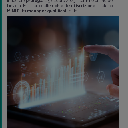
Il decreto
proroga
al 5 ottobre 2023 il termine ultimo per
l'invio al Ministero delle
richieste di iscrizione
all'elenco
MIMIT
dei
manager qualificati
e de..