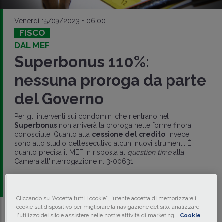
Venerdì 15/09/2023 • 06:00
FISCO
DAL MEF
Superbonus 110%:
nessuna proroga da parte
del Governo
Per gli interventi sui condomini che rientrano nel
Superbonus
non arriverà la proroga nelle forme finora
conosciute. Quanto alla
cessione del credito
, invece,
sono allo studio dell’esecutivo alcuni nuovi strumenti. È
quanto precisa il MEF in risposta al
question time
alla
Camera all'interrogazione n. 3-00631.
di
Maurizio Tarantino
-
Avvocato
Cliccando su “Accetta tutti i cookie”, l'utente accetta di memorizzare i
cookie sul dispositivo per migliorare la navigazione del sito, analizzare
l'utilizzo del sito e assistere nelle nostre attività di marketing.
Cookie
Traduci con IA
Ascolta la news