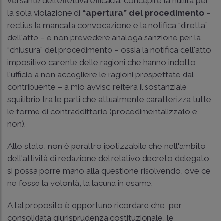
versante dell'effettiva efficacia: concepire la nullità per
la sola violazione di
“apertura” del procedimento
–
rectius la mancata convocazione e la notifica “diretta”
dell'atto – e non prevedere analoga sanzione per la
“chiusura” del procedimento – ossia la notifica dell'atto
impositivo carente delle ragioni che hanno indotto
l'ufficio a non accogliere le ragioni prospettate dal
contribuente – a mio avviso reitera il sostanziale
squilibrio tra le parti che attualmente caratterizza tutte
le forme di contraddittorio (procedimentalizzato e
non).
Allo stato, non è peraltro ipotizzabile che nell'ambito
dell'attività di redazione del relativo decreto delegato
si possa porre mano alla questione risolvendo, ove ce
ne fosse la volontà, la lacuna in esame.
A tal proposito è opportuno ricordare che, per
consolidata giurisprudenza costituzionale, le