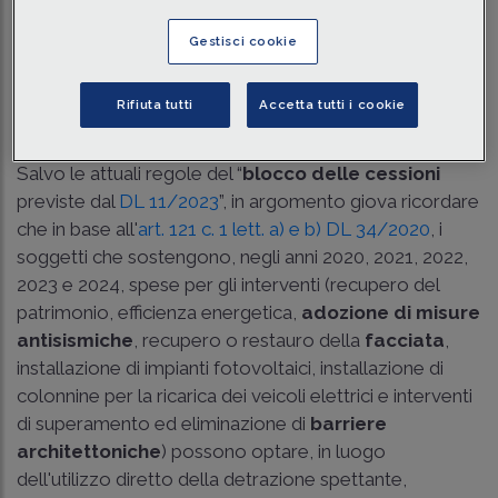
Traduci con IA
Ascolta la news
Gestisci cookie
Tempo di lettura
5 min.
Rifiuta tutti
Accetta tutti i cookie
Opzione cessione del credito/sconto in fattura
Salvo le attuali regole del “
blocco delle cessioni
previste dal
DL 11/2023
”, in argomento giova ricordare
che in base all'
art. 121 c. 1 lett. a) e b) DL 34/2020
, i
soggetti che sostengono, negli anni 2020, 2021, 2022,
2023 e 2024, spese per gli interventi (recupero del
patrimonio, efficienza energetica,
adozione di misure
antisismiche
, recupero o restauro della
facciata
,
installazione di impianti fotovoltaici, installazione di
colonnine per la ricarica dei veicoli elettrici e interventi
di superamento ed eliminazione di
barriere
architettoniche
) possono optare, in luogo
dell'utilizzo diretto della detrazione spettante,