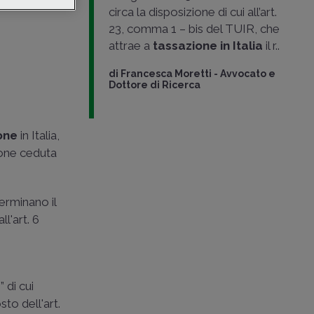
circa la disposizione di cui all’art.
23, comma 1 – bis del TUIR, che
attrae a
tassazione in Italia
il r..
di
Francesca Moretti
-
Avvocato e
Dottore di Ricerca
one
in Italia,
ione ceduta
erminano il
l'art. 6
” di cui
to dell'art.