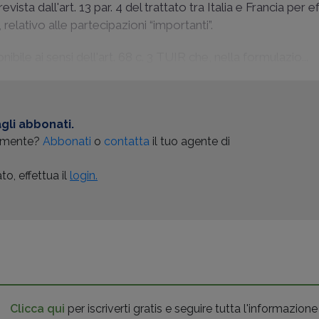
evista dall'art. 13 par. 4 del trattato tra Italia e Francia per e
, relativo alle partecipazioni “importanti”.
bile ai sensi dell'art. 68 c. 3 TUIR che, nella formulazio...
gli abbonati.
almente?
Abbonati
o
contatta
il tuo agente di
o, effettua il
login.
Clicca qui
per iscriverti gratis e seguire tutta l'informazione