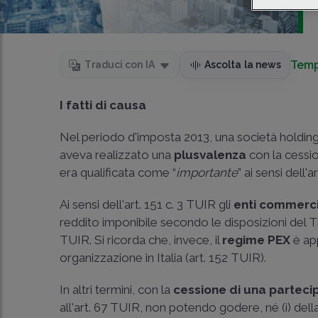
Temp
Traduci con IA
Ascolta la news
I fatti di causa
Nel periodo d'imposta 2013, una società holding
aveva realizzato una
plusvalenza
con la cessio
era qualificata come “
importante
” ai sensi dell'
Ai sensi dell'art. 151 c. 3 TUIR gli
enti commerci
reddito imponibile secondo le disposizioni del Tito
TUIR. Si ricorda che, invece, il
regime PEX
è app
organizzazione in Italia (art. 152 TUIR).
In altri termini, con la
cessione di una parteci
all'art. 67 TUIR, non potendo godere, né (i) del