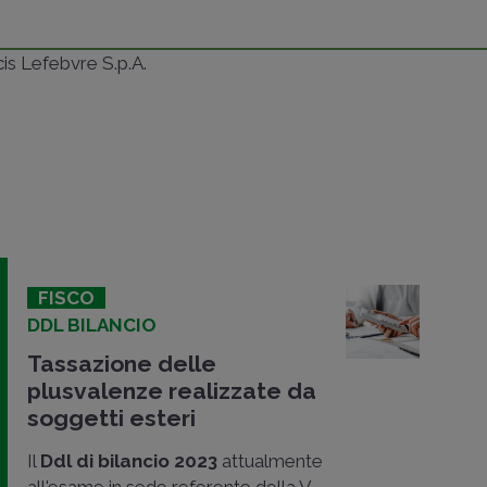
ncis Lefebvre S.p.A.
FISCO
DDL BILANCIO
Tassazione delle
plusvalenze realizzate da
soggetti esteri
Il
Ddl di bilancio 2023
attualmente
all'esame in sede referente della V