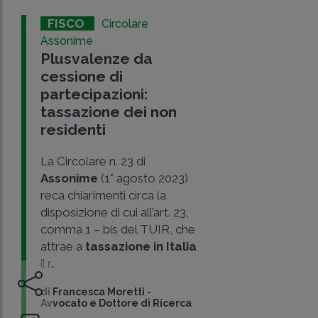
FISCO
Circolare
Assonime
Plusvalenze da
cessione di
partecipazioni:
tassazione dei non
residenti
La Circolare n. 23 di
Assonime
(1° agosto 2023)
reca chiarimenti circa la
disposizione di cui all’art. 23,
comma 1 – bis del TUIR, che
attrae a
tassazione in Italia
il r..
di
Francesca Moretti
-
Avvocato e Dottore di Ricerca