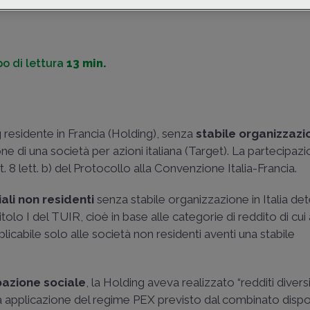
di
Federico Andreoli
-
Avvocato in Milano
o di lettura
13 min.
 residente in Francia (Holding), senza
stabile organizzazi
ne di una società per azioni italiana (Target). La partecipaz
art. 8 lett. b) del Protocollo alla Convenzione Italia-Francia.
ali non residenti
senza stabile organizzazione in Italia det
lo I del TUIR, cioè in base alle categorie di reddito di cui al
licabile solo alle società non residenti aventi una stabile
pazione sociale
, la Holding aveva realizzato “redditi diversi
la applicazione del regime PEX previsto dal combinato dispos