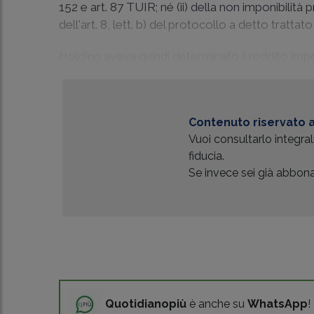
152 e art. 87 TUIR; né (ii) della non imponibilità pr
dell'art. 8, lett. b) del protocollo a detto trattato
Holding aveva quindi determinato il reddito imponi
Contenuto riservato a
Vuoi consultarlo integr
fiducia.
Se invece sei già abbonat
Quotidianopiù
è anche su
WhatsApp
!