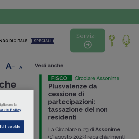
Servizi
NDO DIGITALE
SPECIALI
+
-
Vedi anche
FISCO
Circolare Assonime
nche
Plusvalenze da
cessione di
partecipazioni:
gliorare la
luglio 2023
tassazione dei non
okie Policy
EX
)
residenti
residenti
tti i cookie
La Circolare n. 23 di
Assonime
(1° agosto 2023) reca chiarimenti