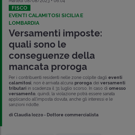
Martedì 08/08/2023 • 06:04
FISCO
EVENTI CALAMITOSI SICILIA E
LOMBARDIA
Versamenti imposte:
quali sono le
conseguenze della
mancata proroga
Per i contribuenti residenti nelle zone colpite dagli
eventi
calamitosi
, non è arrivata alcuna
proroga
dei
versamenti
tributari
in scadenza il 31 luglio scorso. In caso di
omesso
versamento
, quindi, la violazione potrà essere sanata
applicando all’imposta dovuta, anche gli interessi e le
sanzioni ridotte.
di
Claudia Iozzo
-
Dottore commercialista