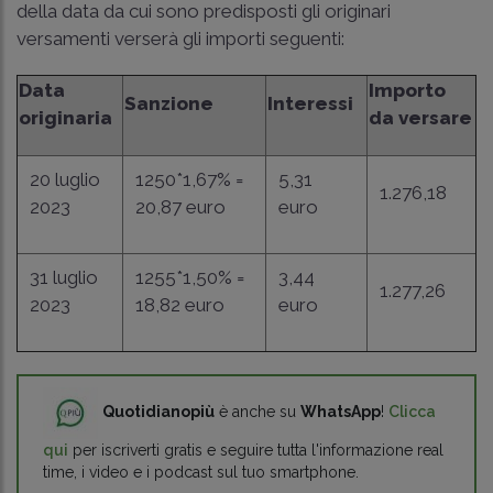
della data da cui sono predisposti gli originari
versamenti verserà gli importi seguenti:
Data
Importo
Sanzione
Interessi
originaria
da versare
20 luglio
1250*1,67% =
5,31
1.276,18
2023
20,87 euro
euro
31 luglio
1255*1,50% =
3,44
1.277,26
2023
18,82 euro
euro
Quotidianopiù
è anche su
WhatsApp
!
Clicca
qui
per iscriverti gratis e seguire tutta l'informazione real
time, i video e i podcast sul tuo smartphone.