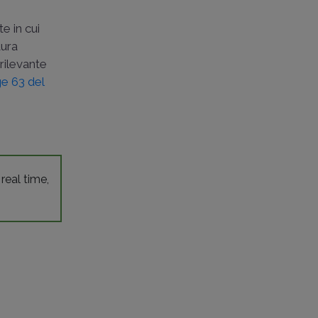
e in cui
tura
rrilevante
ge 63 del
 real time,