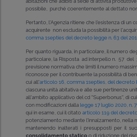
abitazioni che adibiti a sede di attività produt
possibile, purché coerentemente al dettato no
Pertanto, l'Agenzia ritiene che l'esistenza di un
acquirente ­ non escluda la possibilità per l'acquir
comma 1­septies del decreto legge n. 63 del 20
Per quanto riguarda, in particolare, il numero d
particolare, la Risposta ad interpello n. 57 del 3
previsione normativa che limiti il numero mass
riconosce per il contribuente la possibilità di be
cui all'
articolo 16, comma 1­septies, del decreto 
ciascuna unità abitativa e alle sue pertinenze u
all'ambito applicativo del cd ''Superbonus'', di cui 
con modificazioni dalla
legge 17 luglio 2020, n. 
qui in esame, cui il citato
articolo 119 del decret
potenziamento mediante l'innalzamento, nella m
mantenendo inalterati i presupposti per il suo
consolidamento statico
o di riduzione del risc