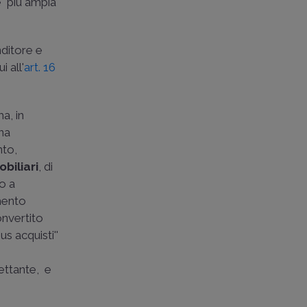
ne più ampia
nditore e
i all'
art. 16
ma, in
una
nto,
biliari
, di
to a
imento
onvertito
s­ acquisti''
pettante, e