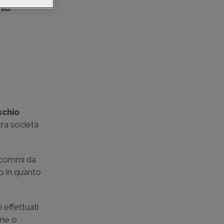
chio
ischio
tra società
. commi da
mo in quanto
i effettuati
one o