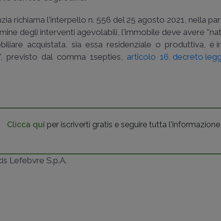
ia richiama l'interpello n. 556 del 25 agosto 2021, nella part
ermine degli interventi agevolabili, l'immobile deve avere ''na
mobiliare acquistata, sia essa residenziale o produttiva, è i
'', previsto dal comma 1septies,
articolo 16, decreto leg
Clicca qui
per iscriverti gratis e seguire tutta l'informazione
ncis Lefebvre S.p.A.