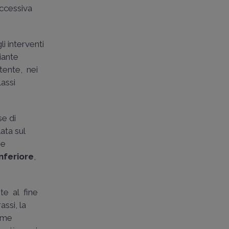
ccessiva
i interventi
iante
stente, nei
lassi
se di
ata sul
he
inferiore
,
te al fine
assi, la
come