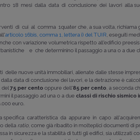
ntro 18 mesi dalla data di conclusione dei lavori alla su
enti di cui al comma 1­quater che, a sua volta, richiama gl
ll'
articolo 16­bis, comma 1, lettera i) del TUIR
, eseguiti med
 anche con variazione volumetrica rispetto all'edificio preesi
rbanistiche ­ e che determinino il passaggio a una o a due c
i delle nuove unità immobiliari, alienate dalle stesse impre
dalla data di conclusione dei lavori, e la detrazione è calcol
a del
75 per cento
oppure dell'
85 per cento
, a seconda c
rmini il passaggio ad una o a due
classi di rischio sismico 
.000 euro.
specifica caratteristica da appurare in capo all'acquiren
ilo della
ratio
, come già ribadito in molteplici documenti di pr
n sicurezza e la stabilità di tutti gli edifici, sia utilizzati 