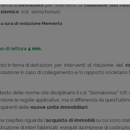
tema di
detrazioni
per interventi di
riduzione del
ris
sismico
(cd. sisma bonus).
a cura di
redazione Memento
o di lettura
4 min.
nto in tema di detrazioni per interventi di riduzione del
r
evolazione in caso di collegamento e/o rapporto societario 
sto delle norme che disciplinano il c.d. ''Sismabonus'' (cfr
ndone le regole applicative, ma si differenzia da quest'ulti
cquirenti delle
nuove unità immobiliari.
a 1­septies riguarda l'
acquisto di immobili
su cui sono stat
ruzione di interi fabbricati ­ eseguiti da imprese di costruzi