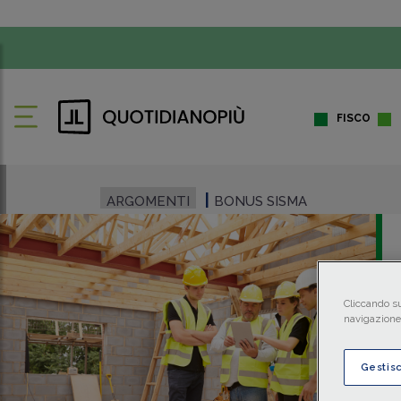
FISCO
ARGOMENTI
BONUS SISMA
Cliccando su
navigazione 
Gestis