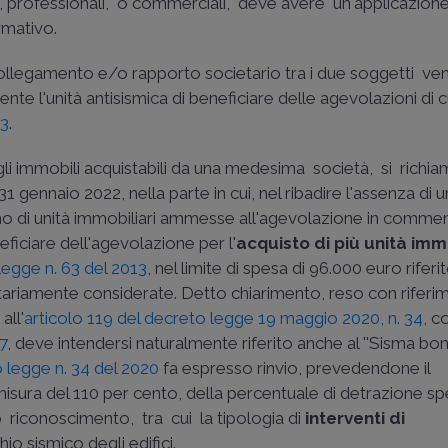
tive, professionali, o commerciali, deve avere un'applicazio
rmativo.
 collegamento e/o rapporto societario tra i due soggetti ­ ve
ente l'unità antisismica di beneficiare delle agevolazioni di cu
13
.
egli immobili acquistabili da una medesima società, si richia
1 gennaio 2022, nella parte in cui, nel ribadire l'assenza di 
imo di unità immobiliari ammesse all'agevolazione in comme
neficiare dell'agevolazione per l'
acquisto di più unità immo
legge n. 63 del 2013
, nel limite di spesa di 96.000 euro riferi
nitariamente considerate. Detto chiarimento, reso con rifer
all'
articolo 119 del decreto legge 19 maggio 2020, n. 34
, c
77
, deve intendersi naturalmente riferito anche al ''Sisma bonu
o legge n. 34 del 2020
fa espresso rinvio, prevedendone il
isura del 110 per cento, della percentuale di detrazione s
 riconoscimento, tra cui la tipologia di
interventi di
hio sismico degli edifici.