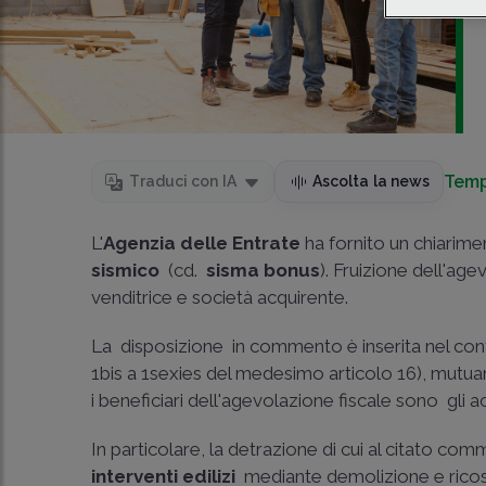
Temp
Traduci con IA
Ascolta la news
L'
Agenzia delle Entrate
ha fornito un chiarime
sismico
(cd.
sisma bonus
). Fruizione dell'ag
venditrice e società acquirente.
La disposizione in commento è inserita nel conte
1­bis a 1­sexies del medesimo articolo 16), mutua
i beneficiari dell'agevolazione fiscale sono gli a
In particolare, la detrazione di cui al citato comm
interventi edilizi
­ mediante demolizione e ricost