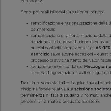
enti sportivi.
Sono, poi, stati introdotti tre ulteriori principi:
semplificazione e razionalizzazione della
l
commerciali;
semplificazione e razionalizzazione della di
relazione alle imprese di minori dimensioni,
principi contabili internazionali (i.e.
IAS/IFR
esercizio
salve alcune eccezioni – questi 
processo di avvicinamento dei valori fiscali a 
sviluppo economico del c.d.
Mezzogiorn
sistema di agevolazioni fiscali nei riguardi 
Da ultimo, sono stati altresì aggiunti nuovi princi
disciplina fiscale relativa alla
scissione societar
permanenza in Italia di studenti ivi formati, anche 
persone ivi formate e occupate all'estero.