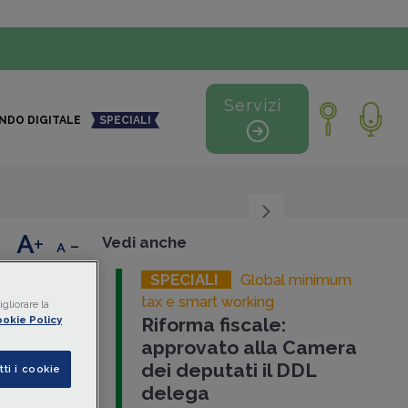
Servizi
NDO DIGITALE
SPECIALI
+
-
Vedi anche
SPECIALI
Global minimum
to
tax e smart working
gliorare la
Riforma fiscale:
okie Policy
tici
approvato alla Camera
re il
dei deputati il DDL
tti i cookie
scali
a
delega