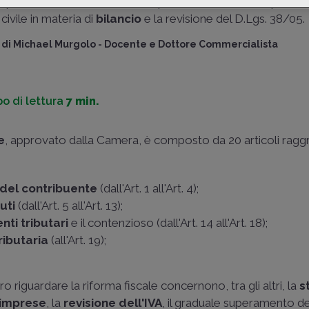
quelli
civilistici
tramite la semplificazione della disciplina d
civile in materia di
bilancio
e la revisione del D.Lgs. 38/05.
di
Michael Murgolo
-
Docente e Dottore Commercialista
o di lettura
7 min.
e
, approvato dalla Camera, è composto da 20 articoli raggr
 del contribuente
(dall'Art. 1 all'Art. 4);
buti
(dall'Art. 5 all'Art. 13);
ti tributari
e il contenzioso (dall'Art. 14 all'Art. 18);
ributaria
(all'Art. 19);
o riguardare la riforma fiscale concernono, tra gli altri, la
s
 imprese
, la
revisione dell'IVA
, il graduale superamento del