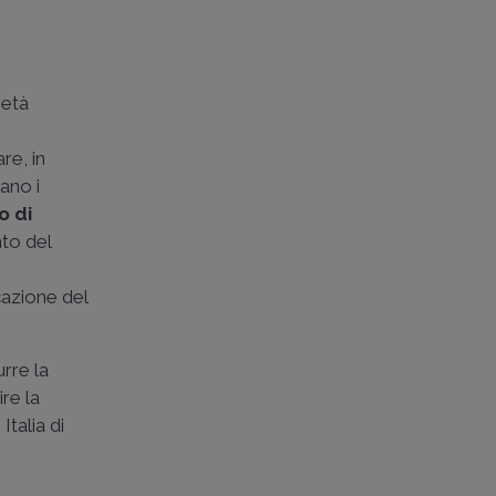
ietà
are, in
ano i
o di
nto del
icazione del
urre la
ire la
Italia di