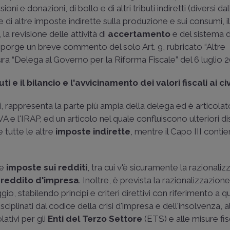
ioni e donazioni, di bollo e di altri tributi indiretti (diversi dal
e di altre imposte indirette sulla produzione e sui consumi, il
, la revisione delle attività di
accertamento
e del sistema d
 si porge un breve commento del solo Art. 9, rubricato “Altre
tura “Delega al Governo per la Riforma Fiscale” del 6 luglio 
ti e il bilancio e l'avvicinamento dei valori fiscali ai civi
ti, rappresenta la parte più ampia della delega ed è articolato
IVA e l'IRAP, ed un articolo nel quale confluiscono ulteriori d
e tutte le altre
imposte indirette
, mentre il Capo III conti
le
imposte sui redditi
, tra cui v'è sicuramente la razionaliz
l
reddito d'impresa
. Inoltre, è prevista la razionalizzazione
ggio, stabilendo principi e criteri direttivi con riferimento a qu
ciplinati dal codice della crisi d'impresa e dell'insolvenza, a
ativi per gli
Enti del Terzo Settore
(ETS) e alle misure fisc