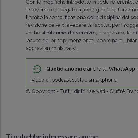
Con le modifiche introdotte in sede referente, è s
il Governo è delegato a perseguire il rafforzam
tramite la semplificazione della disciplina del cod
revisione deve prevedere la facoltà, per i sogge
anche al
bilancio d'esercizio
, o separato, ten
lacune dei principi menzionati, coordinare il bila
aggravi amministrativi.
Quotidianopiù
è anche su
WhatsApp
!
i video e i podcast sul tuo smartphone.
© Copyright - Tutti i diritti riservati - Giuffrè Fra
Ti potrebbe interessare anche