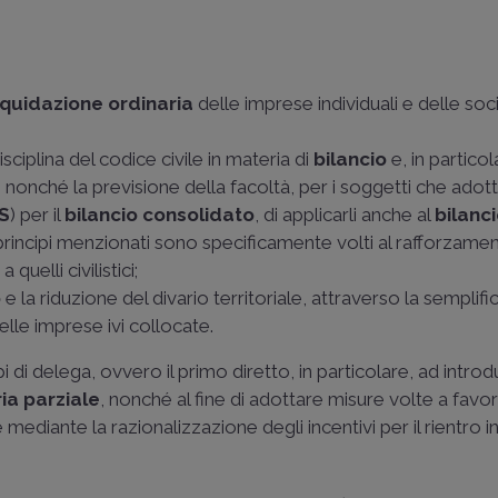
iquidazione ordinaria
delle imprese individuali e delle soc
sciplina del codice civile in materia di
bilancio
e, in particol
 nonché la previsione della facoltà, per i soggetti che adott
S
) per il
bilancio consolidato
, di applicarli anche al
bilanci
principi menzionati sono specificamente volti al rafforzame
quelli civilistici;
o
e la riduzione del divario territoriale, attraverso la semplif
delle imprese ivi collocate.
pi di delega, ovvero il primo diretto, in particolare, ad introd
ia parziale
, nonché al fine di adottare misure volte a favor
mediante la razionalizzazione degli incentivi per il rientro in 