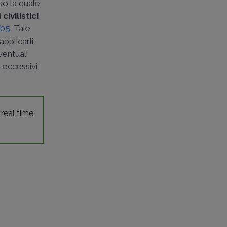
rso la quale
i
civilistici
/05
. Tale
applicarli
ventuali
e eccessivi
 real time,