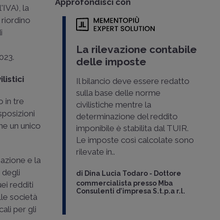
Approfondisci con
l'IVA), la
 riordino
i
La rilevazione contabile
2023.
delle imposte
listici
Il bilancio deve essere redatto
sulla base delle norme
 in tre
civilistiche mentre la
isposizioni
determinazione del reddito
ene un unico
imponibile è stabilita dal TUIR.
Le imposte così calcolate sono
rilevate in..
zazione e la
 degli
di
Dina Lucia Todaro
-
Dottore
commercialista presso Mba
ei redditi
Consulenti d’impresa S.t.p.a r.l.
lle società
ali per gli