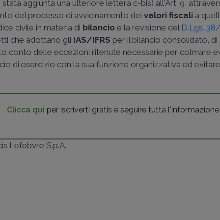
tata aggiunta una ulteriore lettera c-bis) all'Art. 9, attrave
ento del processo di avvicinamento dei
valori fiscali
a quell
ice civile in materia di
bilancio
e la revisione del
D.Lgs. 38
tti che adottano gli
IAS/IFRS
per il bilancio consolidato, di 
uto conto delle eccezioni ritenute necessarie per colmare e
ncio di esercizio con la sua funzione organizzativa ed evitar
Clicca qui
per iscriverti gratis e seguire tutta l'informazione
ncis Lefebvre S.p.A.