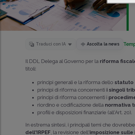
Temp
Traduci con IA
Ascolta la news
Il DDL Delega al Governo per la
riforma fiscal
titoli:
principi generali e la riforma dello
statuto
principi di riforma concernenti
i singoli tri
principi di riforma concernenti i
procedimen
riordino e codificazione della
normativa t
profili e disposizioni finanziarie (all'Art. 20).
In estrema sintesi, i principali temi che dovrebber
dell'IRPEF
, la revisione dell'
imposizione sulle