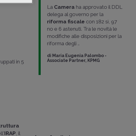
el codice
La
Camera
ha approvato il DDL
delega al governo per la
riforma fiscale
con 182 sì, 97
no e 6 astenuti. Tra le novità le
modifiche alle disposizioni per la
riforma degli ..
di
Maria Eugenia Palombo
-
Associate Partner, KPMG
uppati in 5
truttura
l'
IRAP
, il