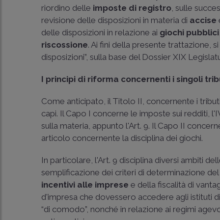
riordino delle
imposte di registro
, sulle success
revisione delle disposizioni in materia di
accise
delle disposizioni in relazione ai
giochi pubblici
riscossione
. Ai fini della presente trattazione,
disposizioni”, sulla base del Dossier XIX Legisla
I principi di riforma concernenti i singoli tribu
Come anticipato, il Titolo II, concernente i tribu
capi. Il Capo I concerne le imposte sui redditi, l'
sulla materia, appunto l'Art. 9. Il Capo II concern
articolo concernente la disciplina dei giochi.
In particolare, l'Art. 9 disciplina diversi ambiti del
semplificazione dei criteri di determinazione de
incentivi alle imprese
e della fiscalità di vanta
d'impresa che dovessero accedere agli istituti dis
“di comodo”, nonché in relazione ai regimi agevol