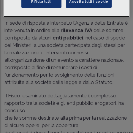
Rifiuta tutti
Accetta tutti i cookie
Tempo di lettura
4 min.
In sede di risposta a interpello l'Agenzia delle Entrate è
intervenuta in ordine alla
rilevanza IVA
delle somme
corrisposte da alcuni
enti pubblici
, nel caso di specie
dei Ministeri, a una società partecipata dagli stessi per
la realizzazione di interventi connessi
all'organizzazione di un evento a carattere nazionale,
corrisposte al fine di remunerare i costi di
funzionamento per lo svolgimento delle funzioni
attribuite alla società dalla legge e dallo Statuto.
Il Fisco, esaminato dettagliatamente il complesso
rapporto tra la società e gli enti pubblici erogatori, ha
concluso
che le somme destinate alla prima per la realizzazione
di alcune opere, per la copertura
degli oneri da investimento nonché per il monitoraggio nel