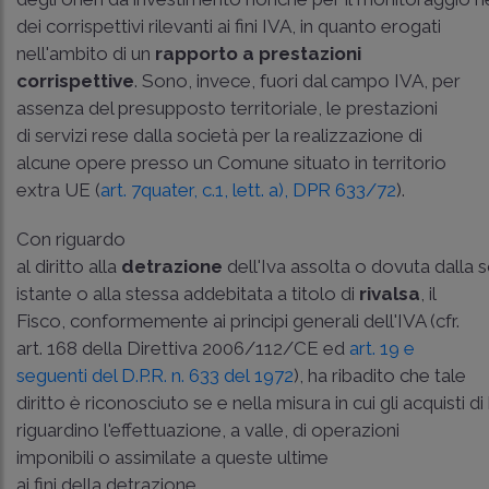
dei corrispettivi rilevanti ai fini IVA, in quanto erogati
nell'ambito di un
rapporto a prestazioni
corrispettive
. Sono, invece, fuori dal campo IVA, per
assenza del presupposto territoriale, le prestazioni
di servizi rese dalla società per la realizzazione di
alcune opere presso un Comune situato in territorio
extra­ UE (
art. 7­quater, c.1, lett. a), DPR 633/72
).
Con riguardo
al diritto alla
detrazione
dell'Iva assolta o dovuta dalla 
istante o alla stessa addebitata a titolo di
rivalsa
, il
Fisco, conformemente ai principi generali dell'IVA (cfr.
art. 168 della Direttiva 2006/112/CE
ed
art. 19 e
seguenti del D.P.R. n. 633 del 1972
), ha ribadito che tale
diritto è riconosciuto se e nella misura in cui gli acquisti di
riguardino l'effettuazione, a valle, di operazioni
imponibili o assimilate a queste ultime
ai fini della detrazione.