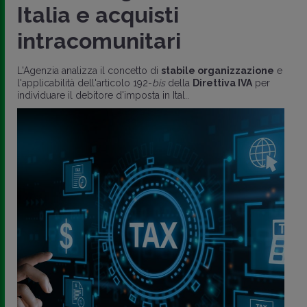
Italia e acquisti
intracomunitari
L'Agenzia analizza il concetto di
stabile organizzazione
e
l'applicabilità dell'articolo 192-
bis
della
Direttiva IVA
per
individuare il debitore d'imposta in Ital..