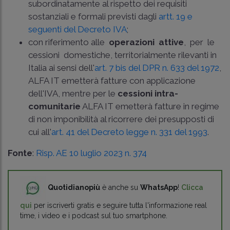
subordinatamente al rispetto dei requisiti
sostanziali e formali previsti dagli
artt. 19 e
seguenti del Decreto IVA
;
con riferimento alle
operazioni attive
, per le
cessioni domestiche, territorialmente rilevanti in
Italia ai sensi dell'
art. 7 bis del DPR n. 633 del 1972
,
ALFA IT emetterà fatture con applicazione
dell'IVA, mentre per le
cessioni intra­
comunitarie
ALFA IT emetterà fatture in regime
di non imponibilità al ricorrere dei presupposti di
cui all'
art. 41 del Decreto legge n. 331 del 1993
.
Fonte
:
Risp. AE 10 luglio 2023 n. 374
Quotidianopiù
è anche su
WhatsApp
!
Clicca
qui
per iscriverti gratis e seguire tutta l'informazione real
time, i video e i podcast sul tuo smartphone.