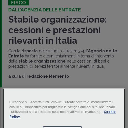
FISCO
DALL’AGENZIA DELLE ENTRATE
Stabile organizzazione:
cessioni e prestazioni
rilevanti in Italia
Con la
risposta
del 10 luglio 2023 n. 374, l’
Agenzia delle
Entrate
ha fornito alcuni chiarimenti in tema di intervento
della
stabile organizzazione
nelle cessioni di beni e
prestazioni di servizi territorialmente rilevanti in Italia.
a cura di
redazione Memento
Traduci con IA
Ascolta la news
Cliccando su “Accetta tutti i cookie”, l'utente accetta di memorizzare i
cookie sul dispositivo per migliorare la navigazione del sito, analizzare
Tempo di lettura
6 min.
l'utilizzo del sito e assistere nelle nostre attività di marketing.
Cookie
Policy
Il Gruppo ALFA è un gruppo internazionale brasiliano