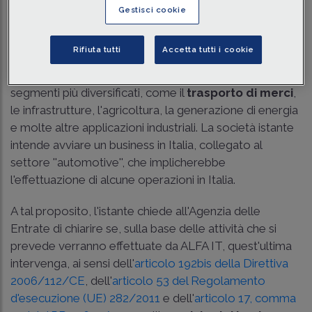
specializzato nello sviluppo e
produzione di
Gestisci cookie
componenti strutturali
in ghisa altamente
ingegnerizzati, applicati a componenti metallurgici e
Rifiuta tutti
Accetta tutti i cookie
geometrici complessi, ampiamente utilizzati nei beni
strumentali. Il Gruppo sviluppa soluzioni presenti nei
segmenti più diversificati, come il
trasporto di merci
,
le infrastrutture, l'agricoltura, la generazione di energia
e molte altre applicazioni industriali. La società istante
intende avviare un business in Italia, collegato al
settore ''automotive'', che implicherebbe
l'effettuazione di alcune operazioni in Italia.
A tal proposito, l'istante chiede all'Agenzia delle
Entrate di chiarire se, sulla base delle attività che si
prevede verranno effettuate da ALFA IT, quest'ultima
intervenga, ai sensi dell'
articolo 192bis della Direttiva
2006/112/CE
, dell'
articolo 53 del Regolamento
d'esecuzione (UE) 282/2011
e dell'
articolo 17, comma