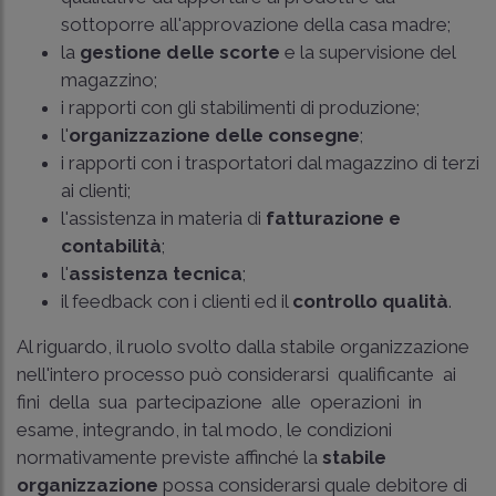
sottoporre all'approvazione della casa madre;
la
gestione delle scorte
e la supervisione del
magazzino;
i rapporti con gli stabilimenti di produzione;
l'
organizzazione delle consegne
;
i rapporti con i trasportatori dal magazzino di terzi
ai clienti;
l'assistenza in materia di
fatturazione e
contabilità
;
l'
assistenza tecnica
;
il feed­back con i clienti ed il
controllo qualità
.
Al riguardo, il ruolo svolto dalla stabile organizzazione
nell'intero processo può considerarsi qualificante ai
fini della sua partecipazione alle operazioni in
esame, integrando, in tal modo, le condizioni
normativamente previste affinché la
stabile
organizzazione
possa considerarsi quale debitore di