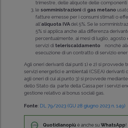
trimestre, delle aliquote delle componenti ta
le
somministrazioni
di
gas metano
usat
fatture emesse per i consumi stimati o eff
all'
aliquota IVA
del 5%. Se le somministrazi
5% si applica anche alla differenza derivante 
percentualmente, ai mesi di luglio, agosto 
servizi di
teleriscaldamento
nonché alle
esecuzione di un contratto di servizio ener
Agli oneri derivanti dai punti 1) e 2) si provvede t
servizi energetici e ambientali (CSEA) derivanti
agli oneri di cui al punto 3) si provvede mediant
dello Stato da parte della Cassa per i servizi ene
gestione relativo ai bonus sociali gas.
Fonte
:
DL 79/2023 (GU 28 giugno 2023 n. 149)
Quotidianopiù
è anche su
WhatsApp
!