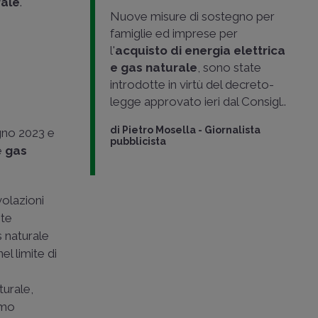
rale
.
Nuove misure di sostegno per
famiglie ed imprese per
l'
acquisto di energia elettrica
e gas naturale
, sono state
introdotte in virtù del decreto-
legge approvato ieri dal Consigl..
di
Pietro Mosella
-
Giornalista
ugno 2023 e
pubblicista
e
gas
volazioni
nte
s naturale
l limite di
turale,
imo