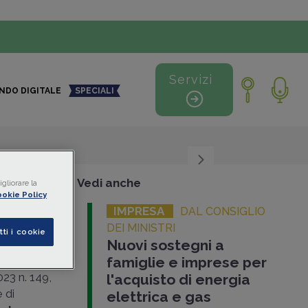
Servizi
NDO DIGITALE
SPECIALI
+
-
Vedi anche
gliorare la
okie Policy
IMPRESA
DAL CONSIGLIO
no le
DEI MINISTRI
tti i cookie
Nuovi sostegni a
famiglie e imprese per
023 n. 149,
l'acquisto di energia
 di
elettrica e gas