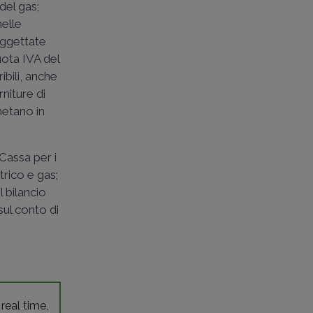
del gas;
nelle
oggettate
uota IVA del
ibili, anche
niture di
etano in
 Cassa per i
trico e gas;
l bilancio
 sul conto di
 real time,