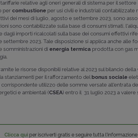
riffarie relative agli oneri generali di sistema per il settore 
o per
combustione
per usi civili e industriali contabilizzate 
ettivi dei mesi di luglio, agosto e settembre 2023, sono ass
oni sono contabilizzate sulla base di consumi stimati, l'aliq
dagli importi ricalcolati sulla base dei consumi effettivi rifer
e settembre 2023. Tale disposizione si applica anche alle for
 somministrazioni di
energia termica
prodotta con gas m
gia.
ramite le risorse disponibili relative al 2023 sul bilancio della
 da stanziamenti per il rafforzamento del
bonus sociale
elet
e corrispondente utilizzo delle somme versate all'entrata de
rgetici e ambientali (
CSEA
) entro il 31 luglio 2023 a valere
Clicca qui
per iscriverti gratis e seguire tutta l'informazione