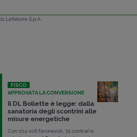
ncis Lefebvre S.p.A.
FISCO
APPROVATA LA CONVERSIONE
Il DL Bollette è legge: dalla
sanatoria degli scontrini alle
misure energetiche
Con 104 voti favorevoli, 74 contrari e