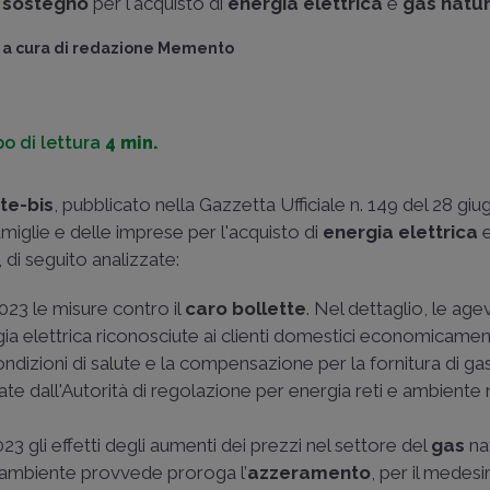
sostegno
per l'acquisto di
energia elettrica
e
gas natu
a cura di
redazione Memento
o di lettura
4 min.
te-bis
, pubblicato nella Gazzetta Ufficiale n. 149 del 28 gi
miglie e delle imprese per l'acquisto di
energia elettrica
, di seguito analizzate:
023 le misure contro il
caro bollette
. Nel dettaglio, le age
gia elettrica riconosciute ai clienti domestici economicame
condizioni di salute e la compensazione per la fornitura di ga
e dall'Autorità di regolazione per energia reti e ambiente ne
023 gli effetti degli aumenti dei prezzi nel settore del
gas
na
 e ambiente provvede proroga l’
azzeramento
, per il medes