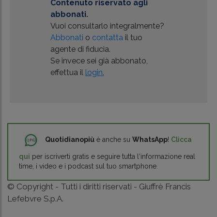
Contenuto riservato agli
abbonati.
Vuoi consultarlo integralmente?
Abbonati
o
contatta
il tuo
agente di fiducia.
Se invece sei già abbonato,
effettua il
login.
Quotidianopiù
è anche su
WhatsApp
!
Clicca
qui
per iscriverti gratis e seguire tutta l'informazione real
time, i video e i podcast sul tuo smartphone.
© Copyright - Tutti i diritti riservati - Giuffrè Francis
Lefebvre S.p.A.