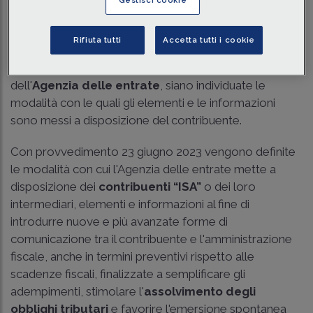
Tempo di lettura
9 min.
Rifiuta tutti
Accetta tutti i cookie
L'articolo 1, comma 636, della legge 23 dicembre 2014
n. 190 prevede che, con provvedimento del direttore
dell'
Agenzia delle entrate
, siano individuate le
modalità con le quali gli elementi e le informazioni
sono messi a disposizione del contribuente.
Con provvedimento 23 giugno 2023 vengono definite
le modalità con cui l'Agenzia delle entrate mette a
disposizione dei
contribuenti “ISA”
o dei loro
intermediari, elementi e informazioni al fine di
introdurre nuove e più avanzate forme di
comunicazione tra il contribuente e l'amministrazione
fiscale, anche in termini preventivi rispetto alle
scadenze fiscali, finalizzate a semplificare gli
adempimenti, stimolare l'
assolvimento degli
obblighi tributari
e favorire l'emersione spontanea