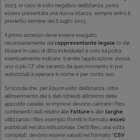
2023. In caso di esito negativo dell’istanza, potrà
essere presentata una nuova istanza, sempre entro il
predetto termine del 6 luglio 2023.
Il primo accesso deve essere eseguito
necessariamente dal
rappresentante legale
(o dal
titolare in caso di ditta individuale) e solo lui potrà
eventualmente indicare, tramite l’applicazione stessa,
uno o più CF che saranno da quel momento in poi
autorizzati a operare in nome e per conto suo.
Si ricorda che, per il buon esito dell’istanza, oltre
all’inserimento dei 5 dati richiesti all’interno delle
apposite caselle, le imprese devono caricare i files
contenenti i dati relativi alle
fatture
e alle
targhe
,
utilizzando i files esempio (forniti in formato
excel
)
pubblicati nel sito istituzionale. Detti files, una volta
compilati, devono essere salvati nel formato “
CSV