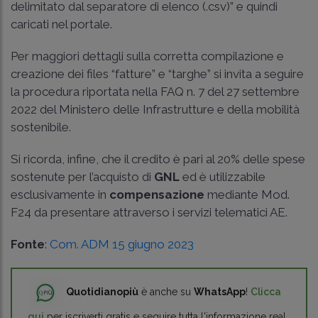
delimitato dal separatore di elenco (.csv)” e quindi
caricati nel portale.
Per maggiori dettagli sulla corretta compilazione e
creazione dei files “fatture” e “targhe” si invita a seguire
la procedura riportata nella FAQ n. 7 del 27 settembre
2022 del Ministero delle Infrastrutture e della mobilità
sostenibile.
Si ricorda, infine, che il credito è pari al 20% delle spese
sostenute per l’acquisto di
GNL
ed è utilizzabile
esclusivamente in
compensazione
mediante Mod.
F24 da presentare attraverso i servizi telematici AE.
Fonte
:
Com. ADM 15 giugno 2023
Quotidianopiù
è anche su
WhatsApp
!
Clicca
qui
per iscriverti gratis e seguire tutta l'informazione real