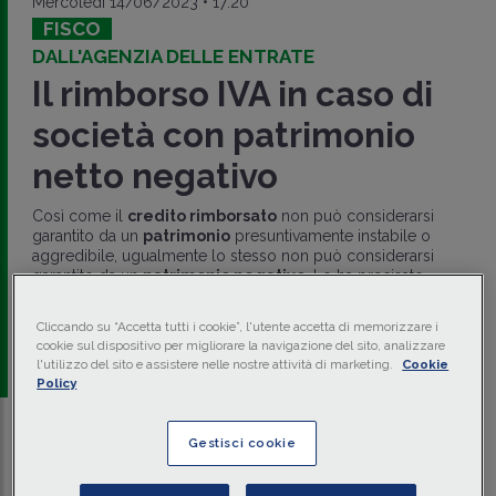
Mercoledì 14/06/2023 • 17:20
FISCO
DALL'AGENZIA DELLE ENTRATE
Il rimborso IVA in caso di
società con patrimonio
netto negativo
Così come il
credito rimborsato
non può considerarsi
garantito da un
patrimonio
presuntivamente instabile o
aggredibile, ugualmente lo stesso non può considerarsi
garantito da un
patrimonio negativo
. Lo ha precisato
l’Agenzia delle Entrate con la
risposta
del 14 giugno 2023
n. 347.
Cliccando su “Accetta tutti i cookie”, l'utente accetta di memorizzare i
cookie sul dispositivo per migliorare la navigazione del sito, analizzare
a cura di
redazione Memento
l'utilizzo del sito e assistere nelle nostre attività di marketing.
Cookie
Policy
Gestisci cookie
Traduci con IA
Ascolta la news
Tempo di lettura
6 min.