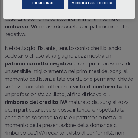
Rifiuta tutti
Accetta tutti i cookie
Con la
risposta
del 14 giugno 2023 n. 347, l'Agenzia
delle Entrate fornisce alcuni chiarimenti in tema di
rimborso IVA
in caso di società con patrimonio netto
negativo.
Nel dettaglio, l'istante, tenuto conto che il bilancio
societario chiuso al 30 giugno 2022 mostra un
patrimonio netto negativo
e che, pur in presenza di
un sensibile miglioramento nei primi mesi del 2023, al
momento dell'istanza tale condizione permane, chiede
se fosse possibile ottenere il
visto di conformità
da
un professionista abilitato, al fine di ricevere il
rimborso del credito IVA
maturato dal 2019 al 2022
ed, in particolare, se si possa intendere rispettata la
condizione secondo la quale il patrimonio netto, al
momento della presentazione della domanda di
rimborso dell'IVA recante il visto di conformità, non