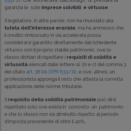
garanzia le sole
imprese solvibili e virtuose
.
Il legislatore, in altre parole, non ha rinunciato alla
tutela dell'interesse erariale
, ma ha ammesso che
il credito rimborsato in via accelerata possa
considerarsi garantito direttamente dal richiedente
virtuoso con il proprio stabile patrimonio, ove lo
stesso dichiari di rispettare i
requisiti di solidità e
virtuosità
elencati dalle lettere a), b) e c) del comma 3
del citato
art. 38­ bis DPR 633/72
, e ove, altresì, un
professionista apponga il visto che attesta la corretta
applicazione delle norme tributarie.
Il
requisito della solidità patrimoniale
può dirsi
rispettato solo ove esista in concreto un patrimonio
e che lo stesso non sia diminuito rispetto al periodo
d'imposta precedente di oltre il 40%.