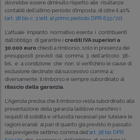
dovrebbe essere diminuito rispetto alle risultanze
contabili dell'ultimo periodo d'imposta, di oltre il 40%
(
art. 38 ­bis c, 3 lett. a) primo periodo DPR 633/72
).
L'attuale impianto normativo esenta i contribuenti
dall'obbligo di garantire i
crediti IVA superiori a
30.000 euro
chiesti a rimborso, solo in presenza dei
presupposti previsti dal comma 3 dell'articolo 38­
bis, e a condizione che non si verifichino le cause di
esclusione declinate dal successivo comma 4;
diversamente, il rimborso è sempre subordinato al
rilascio della garanzia
.
L'Agenzia precisa che il rimborso resta subordinato alla
presentazione della garanzia laddove manchino i
requisiti di solidità e virtuosità necessari per tutelare le
ragioni erariali ­ al pari di quanto già previsto in passato
dal previgente settimo comma dell'
art. 38­ bis DPR
633/72
, che esonerava dall'obbligo di prestare la