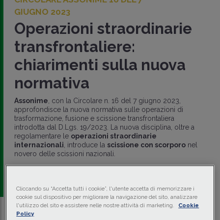
GIUGNO 2023
Operazioni straordinarie
transfrontaliere:
chiarimenti sulla nuova
normativa
Assonime
, con la Circolare n. 16 del 7 giugno 2023,
approfondisce la nuova normativa sulle operazioni di
trasformazione, fusione e scissione transfrontaliera
introdotta dal D.Lgs. 19/2023. La nuova disciplina, oltre a
regolamentare le
operazioni straordinarie
internazionali
, introduce la
scissione con scorporo
nel
novero delle scissioni nazionali.
di
Vincenzo Iacovazzi
-
Avvocato - Of Counsel studio
Tonucci & Partners
Cliccando su “Accetta tutti i cookie”, l'utente accetta di memorizzare i
cookie sul dispositivo per migliorare la navigazione del sito, analizzare
l'utilizzo del sito e assistere nelle nostre attività di marketing.
Cookie
Policy
Traduci con IA
Ascolta la news