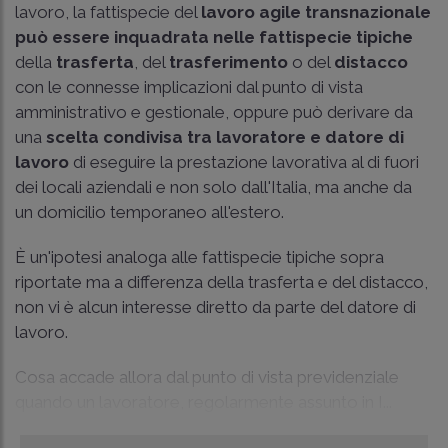
lavoro, la fattispecie del
lavoro agile transnazionale
può essere inquadrata nelle fattispecie tipiche
della
trasferta
, del
trasferimento
o del
distacco
con le connesse implicazioni dal punto di vista
amministrativo e gestionale, oppure può derivare da
una
scelta condivisa tra lavoratore e datore di
lavoro
di eseguire la prestazione lavorativa al di fuori
dei locali aziendali e non solo dall'Italia, ma anche da
un domicilio temporaneo all'estero.
È un'ipotesi analoga alle fattispecie tipiche sopra
riportate ma a differenza della trasferta e del distacco,
non vi è alcun interesse diretto da parte del datore di
lavoro.
Cosa accade allora dal punto di vista previdenziale
quando un lavoratore, regolarmente assunto in I...