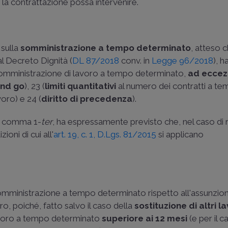
é la contrattazione possa intervenire.
 sulla
somministrazione a tempo determinato
, atteso 
al Decreto Dignità (
DL 87/2018
conv. in
Legge 96/2018
), h
 somministrazione di lavoro a tempo determinato,
ad eccez
and go
), 23 (
limiti quantitativi
al numero dei contratti a t
oro) e 24 (
diritto di precedenza
).
2, comma 1-
ter
, ha espressamente previsto che, nel caso di r
oni di cui all'
art. 19, c. 1, D.Lgs. 81/2015
si applicano
a somministrazione a tempo determinato rispetto all'assunzion
o, poiché, fatto salvo il caso della
sostituzione di altri l
lavoro a tempo determinato
superiore ai 12 mesi
(e per il c