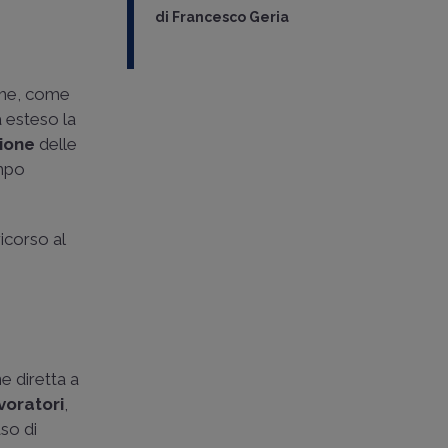
di
Francesco Geria
che, come
a esteso la
ione
delle
empo
icorso al
e diretta a
avoratori
,
aso di