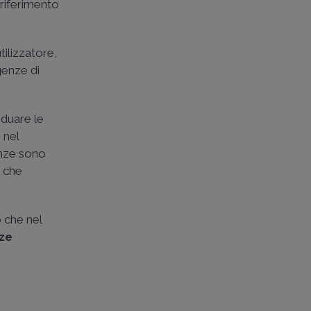
riferimento
tilizzatore,
genze di
iduare le
 nel
enze sono
ò che
o che nel
ze