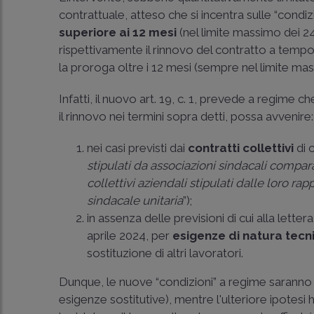
contrattuale, atteso che si incentra sulle “cond
superiore ai 12 mesi
(nel limite massimo dei 24
rispettivamente il rinnovo del contratto a temp
la proroga oltre i 12 mesi (sempre nel limite ma
Infatti, il nuovo art. 19, c. 1, prevede a regime 
il rinnovo nei termini sopra detti, possa avvenire:
nei casi previsti dai
contratti collettivi
di c
stipulati da associazioni sindacali compa
collettivi aziendali stipulati dalle loro 
sindacale unitaria
”);
in assenza delle previsioni di cui alla letter
aprile 2024, per
esigenze di natura tecn
sostituzione di altri lavoratori.
Dunque, le nuove “condizioni” a regime saranno s
esigenze sostitutive), mentre l'ulteriore ipotesi