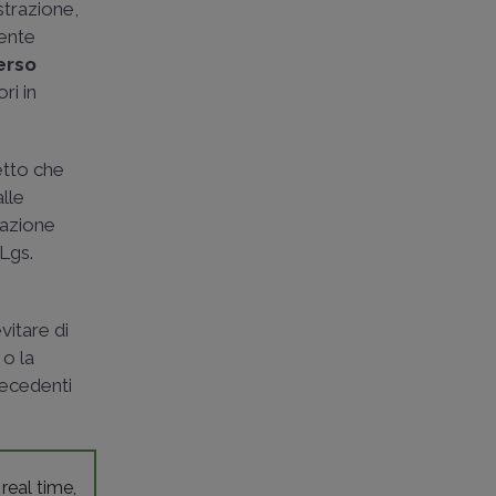
strazione,
mente
erso
ri in
fetto che
lle
uazione
Lgs.
vitare di
 o la
recedenti
 real time,