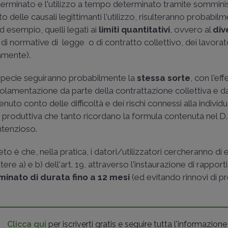
eterminato e l'utilizzo a tempo determinato tramite sommini
tto delle causali legittimanti l'utilizzo, risulteranno probabil
ad esempio, quelli legati ai
limiti quantitativi
, ovvero al
div
e di normative di legge o di contratto collettivo, dei lavorato
tamente).
ttispecie seguiranno probabilmente la
stessa sorte
, con l'ef
lamentazione da parte della contrattazione collettiva e da
nuto conto delle difficoltà e dei rischi connessi alla individ
o produttiva che tanto ricordano la formula contenuta nel
D.
ntenzioso.
to è che, nella pratica, i datori/utilizzatori cercheranno di e
ere a) e b) dell'art. 19, attraverso l'instaurazione di rapporti
inato di durata fino a 12
mesi
(ed evitando rinnovi di p
Clicca qui
per iscriverti gratis e seguire tutta l'informazione