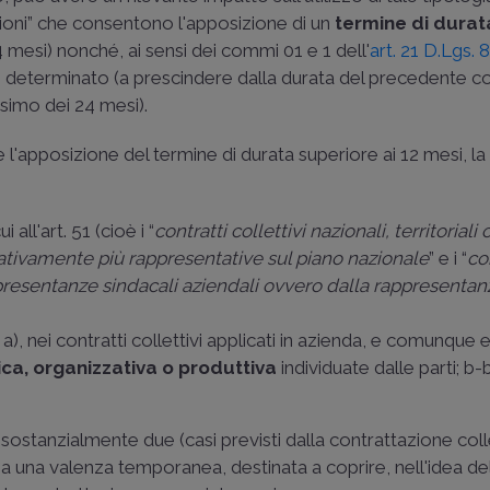
izioni” che consentono l'apposizione di un
termine di durat
 mesi) nonché, ai sensi dei commi 01 e 1 dell'
art. 21 D.Lgs.
o determinato (a prescindere dalla durata del precedente co
ssimo dei 24 mesi).
che l'apposizione del termine di durata superiore ai 12 mesi, l
ui all'art. 51 (cioè i “
contratti collettivi nazionali, territoriali
rativamente più rappresentative sul piano nazionale
” e i “
co
rappresentanze sindacali aziendali ovvero dalla rappresentan
a a), nei contratti collettivi applicati in azienda, e comunque e
ica, organizzativa o produttiva
individuate dalle parti; b-b
ostanzialmente due (casi previsti dalla contrattazione coll
 ha una valenza temporanea, destinata a coprire, nell'idea de