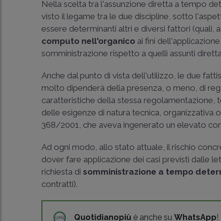
Nella scelta tra l'assunzione diretta a tempo d
visto il legame tra le due discipline, sotto l'aspe
essere determinanti altri e diversi fattori (quali, 
computo nell'organico
ai fini dell'applicazion
somministrazione rispetto a quelli assunti diret
Anche dal punto di vista dell'utilizzo, le due fa
molto dipenderà della presenza, o meno, di rego
caratteristiche della stessa regolamentazione, te
delle esigenze di natura tecnica, organizzativa 
368/2001
, che aveva ingenerato un elevato co
Ad ogni modo, allo stato attuale, il rischio concre
dover fare applicazione dei casi previsti dalle lett
richiesta di
somministrazione a tempo determ
contratti).
Quotidianopiù
è anche su
WhatsApp
!