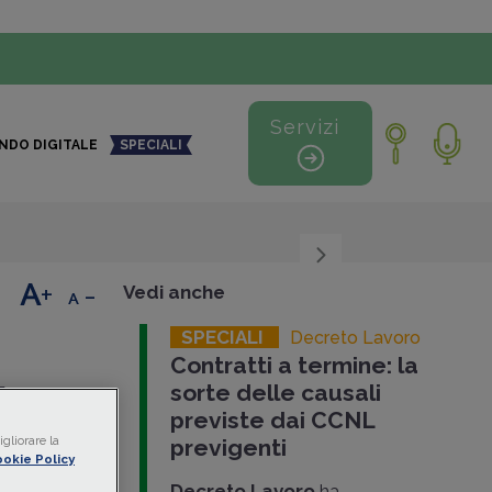
Servizi
NDO DIGITALE
SPECIALI
+
-
Vedi anche
SPECIALI
Decreto Lavoro
Contratti a termine: la
PODCAST
sorte delle causali
ia
previste dai CCNL
gliorare la
previgenti
okie Policy
e del
Decreto Lavoro
ha