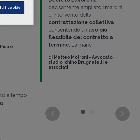
azione di
decisamente ampliato i margini
tti i cookie
essa sorte,
di intervento della
ella
contrattazione collettiva
,
 del
e
consentendo un
uso più
to a
flessibile del contratto a
erso un
termine
. La manc..
 Pisa e
orso al
L
di
Matteo Motroni
-
Avvocato,
studio Ichino Brugnatelli e
o Albi
associati
atto a tempo
ma
a