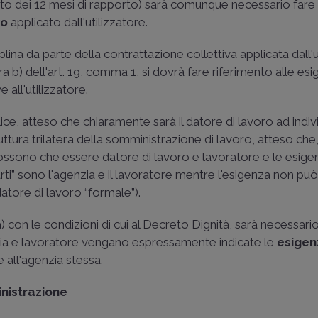
to dei 12 mesi di rapporto) sarà comunque necessario fare 
vo
applicato dall'utilizzatore.
plina da parte della contrattazione collettiva applicata dall'u
a b) dell'art. 19, comma 1, si dovrà fare riferimento alle esi
 all'utilizzatore.
lice, atteso che chiaramente sarà il datore di lavoro ad indiv
ruttura trilatera della somministrazione di lavoro, atteso che,
possono che essere datore di lavoro e lavoratore e le esig
rti” sono l'agenzia e il lavoratore mentre l'esigenza non pu
datore di lavoro “formale”).
a) con le condizioni di cui al Decreto Dignità, sarà necessari
nzia e lavoratore vengano espressamente indicate le
esigen
le all'agenzia stessa.
inistrazione