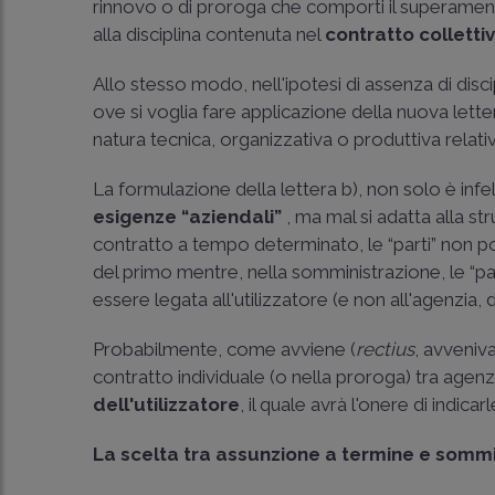
rinnovo o di proroga che comporti il superamen
alla disciplina contenuta nel
contratto colletti
Allo stesso modo, nell'ipotesi di assenza di disci
ove si voglia fare applicazione della nuova letter
natura tecnica, organizzativa o produttiva relative
La formulazione della lettera b), non solo è infe
esigenze “aziendali”
, ma mal si adatta alla st
contratto a tempo determinato, le “parti” non 
del primo mentre, nella somministrazione, le “pa
essere legata all'utilizzatore (e non all'agenzia, 
Probabilmente, come avviene (
rectius
, avveniv
contratto individuale (o nella proroga) tra age
dell'utilizzatore
, il quale avrà l'onere di indicar
La scelta tra assunzione a termine e somm