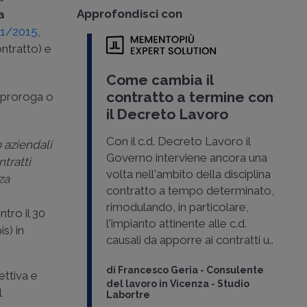
Approfondisci con
a
 81/2015
,
ntratto) e
Come cambia il
contratto a termine con
a proroga o
il Decreto Lavoro
Con il c.d. Decreto Lavoro il
 o aziendali
Governo interviene ancora una
ntratti
volta nell'ambito della disciplina
za
contratto a tempo determinato,
rimodulando, in particolare,
ntro il 30
l'impianto attinente alle c.d.
is) in
causali da apporre ai contratti u..
di
Francesco Geria
-
Consulente
ettiva e
del lavoro in Vicenza - Studio
l
Labortre