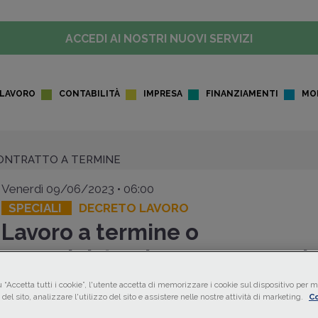
ACCEDI AI NOSTRI NUOVI SERVIZI
LAVORO
CONTABILITÀ
IMPRESA
FINANZIAMENTI
MO
ONTRATTO A TERMINE
Venerdì 09/06/2023 • 06:00
SPECIALI
DECRETO LAVORO
Lavoro a termine o
SPECIALI
somministrazione: cosa camb
con la riforma
 “Accetta tutti i cookie”, l'utente accetta di memorizzare i cookie sul dispositivo per mi
del sito, analizzare l'utilizzo del sito e assistere nelle nostre attività di marketing.
Co
Il
Decreto Lavoro
è intervenuto sulla legittima apposizion