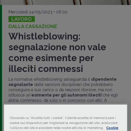
Mercoledì 24/05/2023 • 06:00
LAVORO
DALLA CASSAZIONE
Whistleblowing:
segnalazione non vale
come esimente per
illeciti commessi
La normativa whistleblowing salvaguardia il
dipendente
segnalante
dalle sanzioni disciplinari che potrebbero
conseguire a suo carico o da reazioni ritorsive, ma non
istituisce un'
esimente per gli autonomi illeciti
che egli
abbia commesso, da solo o in concorso con altri. A
stabilirlo è la Cassazione, con l'ordinanza n. 9148 del 31
marzo 2023.
Cliccando su “Accetta tutti i cookie”, l'utente accetta di memorizzare i
di
Elena Cannone
-
Avvocato
cookie sul dispositivo per migliorare la navigazione del sito, analizzare
l'utilizzo del sito e assistere nelle nostre attività di marketing.
Cookie