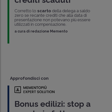
Corretto lo
scarto
della delega a saldo
zero se recante crediti che alla data di
presentazione non potevano più essere
utilizzati in compensazione.
a cura di
redazione Memento
Approfondisci con
Bonus edilizi: stop a