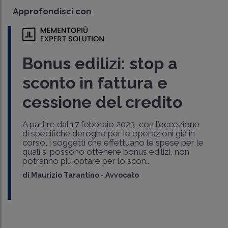
Approfondisci con
Bonus edilizi: stop a
sconto in fattura e
cessione del credito
A partire dal 17 febbraio 2023, con l'eccezione
di specifiche deroghe per le operazioni già in
corso, i soggetti che effettuano le spese per le
quali si possono ottenere bonus edilizi, non
potranno più optare per lo scon..
di
Maurizio Tarantino
-
Avvocato