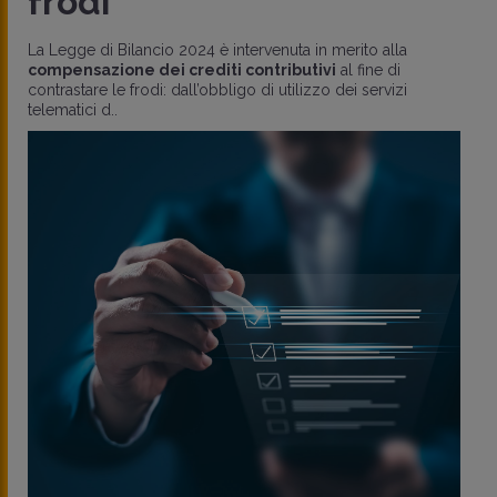
frodi
La Legge di Bilancio 2024 è intervenuta in merito alla
compensazione dei crediti contributivi
al fine di
contrastare le frodi: dall’obbligo di utilizzo dei servizi
telematici d..