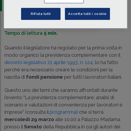
Rifiuta tutti
Accetta tutti i cookie
Traduci con IA
Ascolta la news
Tempo di lettura
5 min.
Quando il legislatore ha regolato per la prima volta in
modo organico la previdenza complementare con il
decreto legislativo 21 aprile 1993, n. 124
, lo ha fatto
perché era necessario creare le condizioni per la
nascita di
fondi pensione
per tutti i lavoratori italiani.
Questo uno dei temi che saranno affrontati durante
l'evento “La previdenza complementare: analisi di
scenario e valutazioni di convenienza per lavoratori e
imprese” (consulta il
programma
) che si terrà
mercoledì 29 marzo
alle 10.00 a Palazzo Madama
presso il
Senato
della Repubblica in cui gli autori del