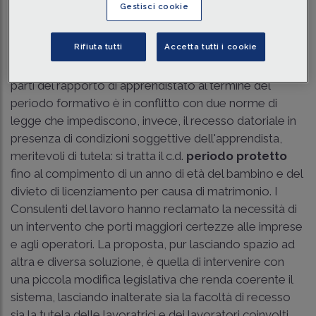
Gestisci cookie
Traduci con IA
Ascolta la news
Tempo di lettura
3 min.
Rifiuta tutti
Accetta tutti i cookie
La
libera recedibilità
, riconosciuta ad entrambe le
parti del rapporto di apprendistato al termine del
periodo formativo è in conflitto con due norme di
legge che impediscono, invece, il recesso datoriale in
presenza di condizioni soggettive dell'apprendista,
meritevoli di tutela: si tratta il c.d.
periodo protetto
fino al compimento di un anno di età del bambino e del
divieto di licenziamento per causa di matrimonio. I
Consulenti del lavoro hanno reclamato la necessità di
un intervento che porti maggiori certezze alle imprese
e agli operatori. La proposta, pur lasciando spazio ad
altra e diversa soluzione, è quella di intervenire con
una piccola modifica legislativa che renda coerente il
sistema, lasciando inalterate sia la facoltà di recesso
sia la tutela delle lavoratrici e dei lavoratori coinvolti.