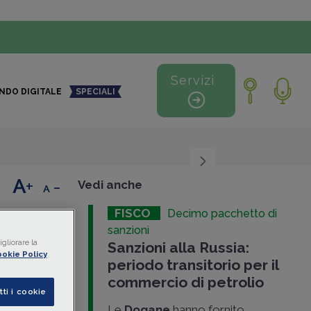
Servizi
NDO DIGITALE
SPECIALI
+
-
Vedi anche
FISCO
Decimo pacchetto di
sanzioni
gliorare la
Sanzioni alla Russia:
okie Policy
periodo transitorio per il
a, sabato
commercio di petrolio
tti i cookie
“
decimo
Le
Dogane
hanno fornito