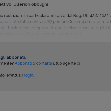
ttivo. Ulteriori obblighi
restrizioni. In particolare, in forza del Reg. UE 428/2023 
ono state fatte rientrare 87 persone (di cui 4 di nazionalità 
abili di azioni che compromettono o minacciano l'integrità ter
banche russe. Per tali soggetti, è disposto il ...
gli abbonati.
almente?
Abbonati
o
contatta
il tuo agente di
o, effettua il
login.