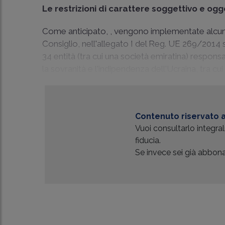
Le restrizioni di carattere soggettivo e ogge
Come anticipato, , vengono implementate alcune 
Consiglio, nell'allegato I del
Reg. UE 269/2014
s
34 entità (tra cui una società emiratina) respons
la sovranità e l'indipendenza dell'Ucraina, tra cui 
Contenuto riservato a
Vuoi consultarlo integr
fiducia.
Se invece sei già abbonat