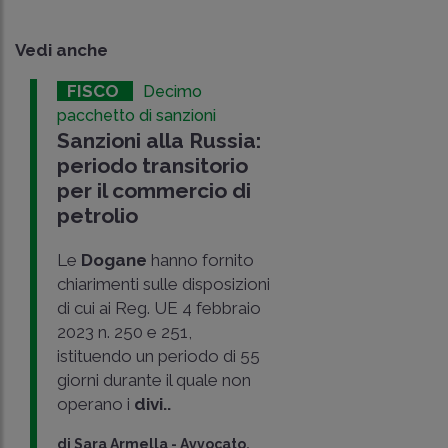
Vedi anche
FISCO
Decimo
pacchetto di sanzioni
Sanzioni alla Russia:
periodo transitorio
per il commercio di
petrolio
Le
Dogane
hanno fornito
chiarimenti sulle disposizioni
di cui ai Reg. UE 4 febbraio
2023 n. 250 e 251,
istituendo un periodo di 55
giorni durante il quale non
operano i
divi..
di
Sara Armella
-
Avvocato,