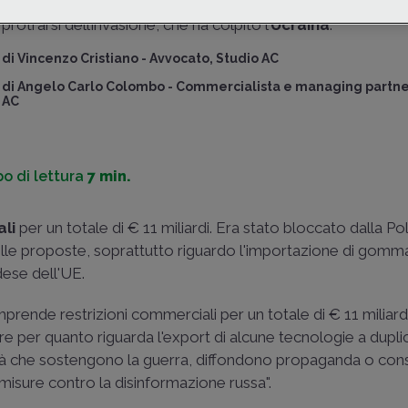
pacchetto
” di
sanzioni
nei confronti della
Russia
in rispos
protrarsi dell’invasione, che ha colpito l’
Ucraina
.
di
Vincenzo Cristiano
-
Avvocato, Studio AC
di
Angelo Carlo Colombo
-
Commercialista e managing partner
AC
o di lettura
7 min.
ali
per un totale di € 11 miliardi. Era stato bloccato dalla Po
elle proposte, soprattutto riguardo l'importazione di gomma
dese dell'UE.
prende restrizioni commerciali per un totale di € 11 miliardi
re per quanto riguarda l'export di alcune tecnologie a dupli
ntità che sostengono la guerra, diffondono propaganda o c
; misure contro la disinformazione russa".