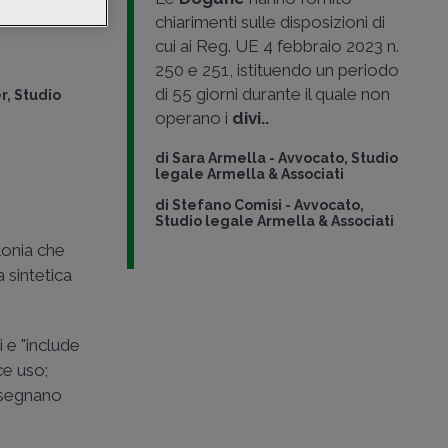
ta al
chiarimenti sulle disposizioni di
cui ai Reg. UE 4 febbraio 2023 n.
250 e 251, istituendo un periodo
di 55 giorni durante il quale non
, Studio
operano i
divi..
di
Sara Armella
-
Avvocato, Studio
legale Armella & Associati
di
Stefano Comisi
-
Avvocato,
Studio legale Armella & Associati
lonia che
 sintetica
 e "include
ce uso;
onsegnano