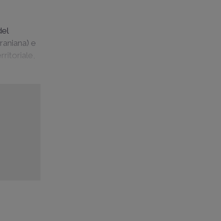
del
iraniana) e
ritoriale,