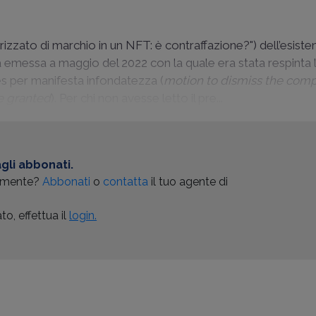
izzato di marchio in un NFT: è contraffazione?
") dell’esiste
 emessa a maggio del 2022 con la quale era stata respinta l
ès per manifesta infondatezza (
motion to dismiss the compl
be granted
). Per chi non avesse letto il pre...
gli abbonati.
almente?
Abbonati
o
contatta
il tuo agente di
o, effettua il
login.