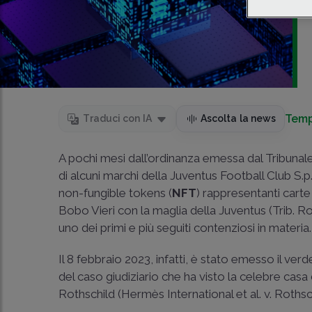
Temp
Traduci con IA
Ascolta la news
A pochi mesi dall’ordinanza emessa dal Tribunal
di alcuni marchi della Juventus Football Club S
non-fungible tokens (
NFT
) rappresentanti carte
Bobo Vieri con la maglia della Juventus (Trib. 
uno dei primi e più seguiti contenziosi in materia.
Il 8 febbraio 2023, infatti, è stato emesso il ver
del caso giudiziario che ha visto la celebre ca
Rothschild (Hermès International et al. v. Rothsc