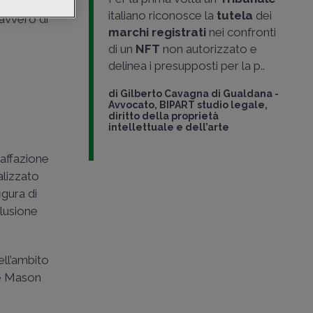
o e
italiano riconosce la
tutela
dei
 davvero di
marchi registrati
nei confronti
di un
NFT
non autorizzato e
delinea i presupposti per la p..
di
Gilberto Cavagna di Gualdana
-
Avvocato, BIPART studio legale,
diritto della proprietà
intellettuale e dell’arte
raffazione
alizzato
igura di
clusione
ell’ambito
le Mason