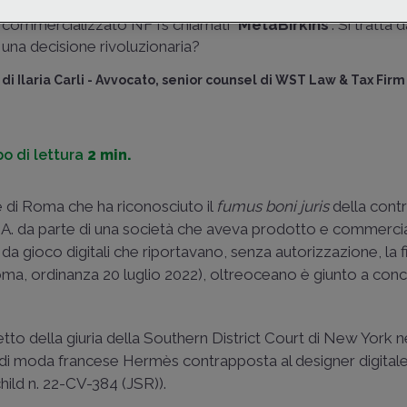
cybersquatting
da parte dell’artista digitale che ha coniat
commercializzato NFTs chiamati “
MetaBirkins
”. Si tratta
una decisione rivoluzionaria?
di
Ilaria Carli
-
Avvocato, senior counsel di WST Law & Tax Firm
o di lettura
2 min.
e di Roma che ha riconosciuto il
fumus boni juris
della cont
.p.A. da parte di una società che aveva prodotto e commerci
 da gioco digitali che riportavano, senza autorizzazione, la f
Roma, ordinanza 20 luglio 2022), oltreoceano è giunto a con
detto della giuria della Southern District Court di New York n
sa di moda francese Hermès contrapposta al designer digita
hild n. 22-CV-384 (JSR)).