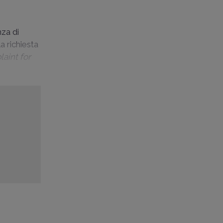
nza di
a richiesta
aint for