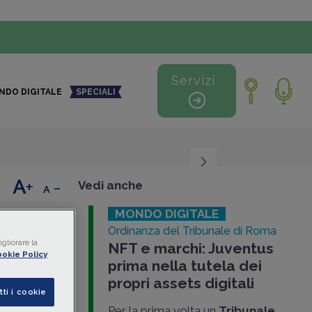
Servizi
NDO DIGITALE
SPECIALI
+
-
Vedi anche
MONDO DIGITALE
ovi
Ordinanza del Tribunale di Roma
gliorare la
NFT e marchi: Juventus
okie Policy
prima nella tutela dei
 vs.
propri assets digitali
tti i cookie
ecito di
Per la prima volta un
Tribunale