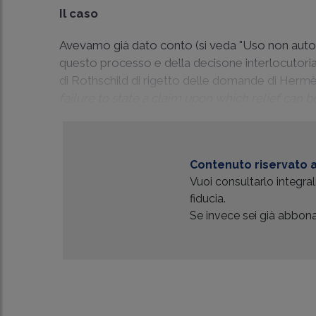
Il caso
Avevamo già dato conto (si veda "
Uso non autor
questo processo e della decisone interlocutoria
di Rothschild di rigetto delle domande di Herm
failure to state a claim upon which relief can 
Contenuto riservato a
Vuoi consultarlo integr
fiducia.
Se invece sei già abbonat