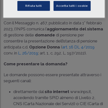
Traduci con IA
Ascolta la news
Rifiuta tutti
Accetta tutti i cookie
Tempo di lettura
5 min.
Con il Messaggio n. 467, pubblicato in data 1° febbraio
2023, l’INPS comunica l’
aggiornamento del sistema
di gestione delle
domande
di pensione per
consentire la presentazione dell’istanza di pensione
anticipata c.d.
Opzione Donna
(
art. 16 DL 4/2019
conv. in
L. 26/2019
; art. 1, c. 292, L. 197/2022).
Come presentare la domanda?
Le domande possono essere presentate attraverso i
seguenti canali:
direttamente dal
sito internet
www.inps.it,
accedendo tramite SPID almeno di Livello 2,
CNS (Carta Nazionale dei Servizi) o CIE (Carta di