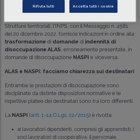
Tempo di lettura
4 min.
Rifiuta tutti
Accetta tutti i cookie
A seguito delle richieste di chiarimento da parte delle
Strutture territoriali, l'INPS, con il Messaggio n. 4581
del 20 dicembre 2022, fornisce indicazioni in ordine alla
trasformazione
di
domande
di
indennità di
disoccupazione ALAS
, erroneamente presentate, in
domande di disoccupazione
NASPI
e viceversa.
ALAS e NASPI: facciamo chiarezza sui destinatari
Entrambe le prestazioni di disoccupazione sono
disciplinate da distinte disposizioni normative e le
rispettive platee dei destinatari sono tra loro differenti.
La
NASPI
(
artt. 1-14 D.Lgs. 22/2015
) è rivolta:
ai lavoratori dipendenti, compresi gli apprendisti, i
soci lavoratori di cooperativa, il personale