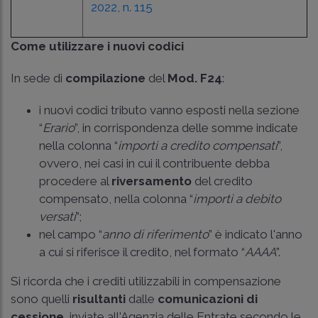
2022, n. 115
Come utilizzare i nuovi codici
In sede di
compilazione
del
Mod. F24
:
i nuovi codici tributo vanno esposti nella sezione
“
Erario
”, in corrispondenza delle somme indicate
nella colonna “
importi a credito compensati
”,
ovvero, nei casi in cui il contribuente debba
procedere al
riversamento
del credito
compensato, nella colonna “
importi a debito
versati
”;
nel campo “
anno di riferimento
” è indicato l'anno
a cui si riferisce il credito, nel formato “
AAAA
”.
Si ricorda che i crediti utilizzabili in compensazione
sono quelli
risultanti
dalle
comunicazioni di
cessione
, inviate all'Agenzia delle Entrate secondo le