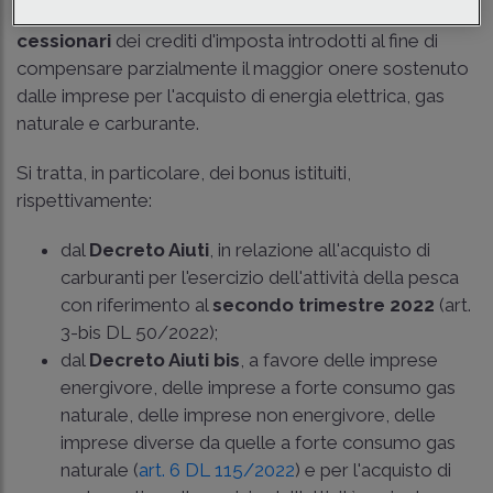
consentire l'utilizzo in compensazione da parte dei
cessionari
dei crediti d'imposta introdotti al fine di
compensare parzialmente il maggior onere sostenuto
dalle imprese per l'acquisto di energia elettrica, gas
naturale e carburante.
Si tratta, in particolare, dei bonus istituiti,
rispettivamente:
dal
Decreto Aiuti
, in relazione all'acquisto di
carburanti per l'esercizio dell'attività della pesca
con riferimento al
secondo trimestre 2022
(art.
3-bis DL 50/2022);
dal
Decreto Aiuti bis
, a favore delle imprese
energivore, delle imprese a forte consumo gas
naturale, delle imprese non energivore, delle
imprese diverse da quelle a forte consumo gas
naturale (
art. 6 DL 115/2022
) e per l'acquisto di