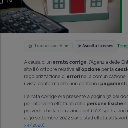
Temp
Traduci con IA
Ascolta la news
A causa di un'
errata corrige
, l'Agenzia delle En
sito il 6 ottobre relativa all'
opzione
per la
cess
regolarizzazione di
errori
nella comunicazione. 
rivista conferma che non contano i
pagamenti
L'errata corrige era presente a pagina 32 del do
per interventi effettuati dalle
persone fisiche
s
prevede che la detrazione del 110% spetta anch
al 30 settembre 2022 siano stati effettuati lavor
34/2020
).