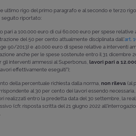
o e ultimo rigo del primo paragrafo e al secondo e terzo rigo
seguito riportato:
o pari a 100.000 euro di cui 60.000 euro per spese relative a
 detrazione del 50 per cento attualmente disciplinata dall'
art. 
ge 90/2013
) e 40.000 euro di spese relative a interventi a
trazione anche per le spese sostenute entro il 31 dicembre 
er gli interventi ammessi al Superbonus,
lavori pari a 12.0
lavori effettivamente eseguiti”);
mento della percentuale richiesta dalla norma,
non rileva
(al 
rrispondente al 30 per cento dei lavori essendo necessaria, 
vori realizzati entro la predetta data del 30 settembre, la rea
sivo (cfr. risposta scritta del 21 giugno 2022 all'interrogazi
.