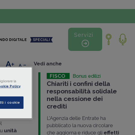
Servizi
NDO DIGITALE
SPECIALI
+
-
Vedi anche
FISCO
Bonus edilizi
u
gliorare la
Chiariti i confini della
okie Policy
responsabilità solidale
nella cessione dei
tti i cookie
crediti
tituito la
L'Agenzia delle Entrate ha
l
pubblicato la nuova circolare
su
unità
che aggiorna e riduce gli
effetti