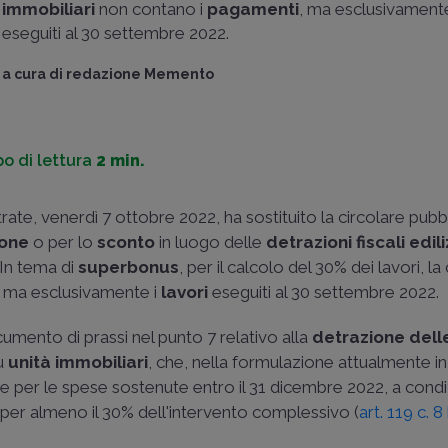
immobiliari
non contano i
pagamenti
, ma esclusivament
eseguiti al 30 settembre 2022.
a cura di
redazione Memento
o di lettura
2 min.
trate, venerdì 7 ottobre 2022, ha sostituito la circolare pubb
ione
o per lo
sconto
in luogo delle
detrazioni fiscali edili
In tema di
superbonus
, per il calcolo del 30% dei lavori, la
, ma esclusivamente i
lavori
eseguiti al 30 settembre 2022.
cumento di prassi nel punto 7 relativo alla
detrazione dell
u
unità immobiliari
, che, nella formulazione attualmente in
e per le spese sostenute entro il 31 dicembre 2022, a cond
i per almeno il 30% dell'intervento complessivo (
art. 119 c. 8