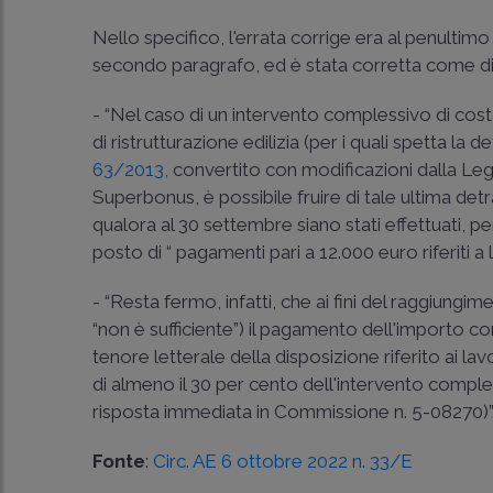
Nello specifico, l'errata corrige era al penultim
secondo paragrafo, ed è stata corretta come di 
- “Nel caso di un intervento complessivo di cost
di ristrutturazione edilizia (per i quali spetta la
63/2013,
convertito con modificazioni dalla
Leg
Superbonus, è possibile fruire di tale ultima de
qualora al 30 settembre siano stati effettuati, p
posto di “ pagamenti pari a 12.000 euro riferiti a 
- “Resta fermo, infatti, che ai fini del raggiungi
“non è sufficiente”) il pagamento dell'importo co
tenore letterale della disposizione riferito ai la
di almeno il 30 per cento dell'intervento comples
risposta immediata in Commissione n. 5-08270)”
Fonte
:
Circ. AE 6 ottobre 2022 n. 33/E