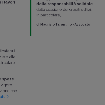
e i
lavori
della responsabilità solidale
della cessione dei crediti edilizi.
In particolare,..
di
Maurizio Tarantino
-
Avvocato
licata sul
zie
e alla
 circolare
e spese
 vigore,
izione che
 bis DL