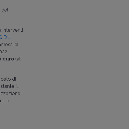
 del
 interventi
16 DL
mmessi al
2022
00 euro
(al
posto di
stante il
lizzazione
one a