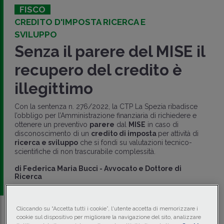
FISCO
CREDITO D'IMPOSTA RICERCA E
SVILUPPO
Senza il parere del MISE il
recupero del credito è
illegittimo
Con la sentenza n. 276/2022, la CTP La Spezia ribadisce
l’obbligo per l’Amministrazione finanziaria di richiedere e
ottenere un preventivo
parere
dal
MISE
in caso di
disconoscimento di un
credito di imposta
per attività di
ricerca e sviluppo
che si fondi su valutazioni tecnico-
scientifiche di non trascurabile complessità.
di
Federica Maria Bucci
-
Avvocato e Dottore di
Ricerca
Cliccando su “Accetta tutti i cookie”, l'utente accetta di memorizzare i
Traduci con IA
Ascolta la news
cookie sul dispositivo per migliorare la navigazione del sito, analizzare