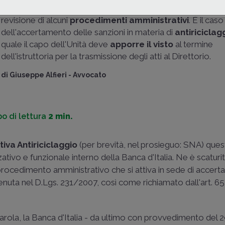
Normativa Antiriciclaggio
ha avuto un impatto concreto 
revisione di alcuni
procedimenti amministrativi
. È il caso
dell'accertamento delle sanzioni in materia di
antiriciclag
quale il capo dell'Unità deve
apporre il visto
al termine
dell'istruttoria per la trasmissione degli atti al Direttorio.
di
Giuseppe Alfieri
-
Avvocato
o di lettura
2 min.
iva Antiriciclaggio
(per brevità, nel prosieguo: SNA) ques
ativo e funzionale interno della Banca d'Italia. Ne è scaturit
 procedimento amministrativo che si attiva in sede di accer
ntenuta nel D.Lgs. 231/2007, così come richiamato dall'art. 65
arola, la Banca d'Italia - da ultimo con provvedimento del 2