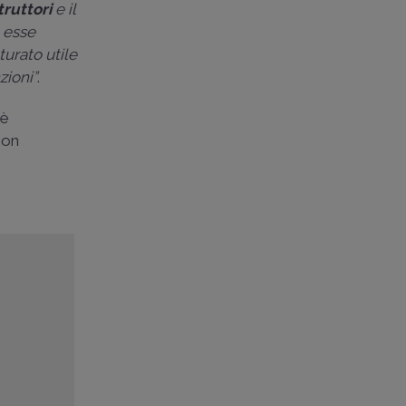
truttori
e il
a esse
turato utile
zioni”
.
oè
non