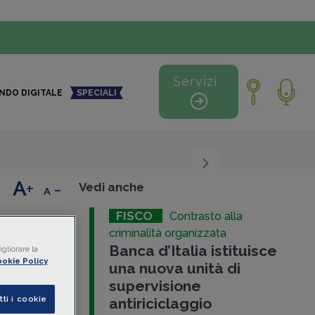
Servizi
NDO DIGITALE
SPECIALI
+
-
Vedi anche
FISCO
Contrasto alla
criminalità organizzata
Banca d’Italia istituisce
ella
gliorare la
okie Policy
una nuova unità di
supervisione
tti i cookie
antiriciclaggio
one e