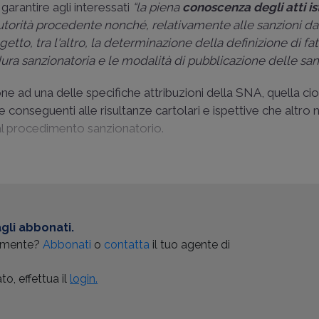
 garantire agli interessati
“la piena
conoscenza degli atti is
l'autorità procedente nonché, relativamente alle sanzioni d
tto, tra l'altro, la determinazione della definizione di fat
dura sanzionatoria e le modalità di pubblicazione delle san
ione ad una delle specifiche attribuzioni della SNA, quella ci
e conseguenti alle risultanze cartolari e ispettive che altro 
 al procedimento sanzionatorio.
gli abbonati.
almente?
Abbonati
o
contatta
il tuo agente di
o, effettua il
login.