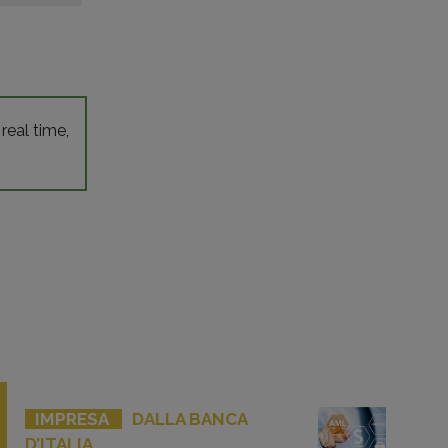
 real time,
IMPRESA
DALLA BANCA
D’ITALIA