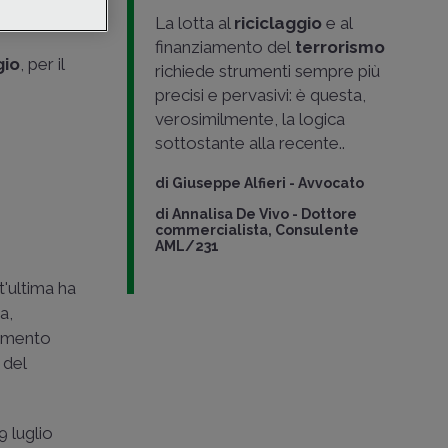
sulla
La lotta al
riciclaggio
e al
finanziamento del
terrorismo
gio
, per il
richiede strumenti sempre più
precisi e pervasivi: è questa,
verosimilmente, la logica
sottostante alla recente..
di
Giuseppe Alfieri
-
Avvocato
di
Annalisa De Vivo
-
Dottore
commercialista, Consulente
AML/231
t'ultima ha
a,
tamento
 del
9 luglio