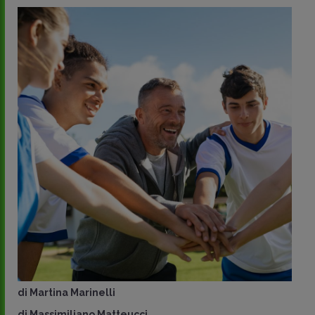
di
Martina Marinelli
di
Massimiliano Matteucci