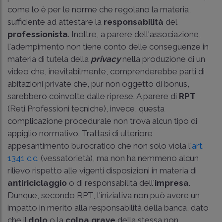
come lo è per le norme che regolano la materia,
sufficiente ad attestare la
responsabilità
del
professionista
. Inoltre, a parere dell'associazione,
l'adempimento non tiene conto delle conseguenze in
materia di tutela della
privacy
nella produzione di un
video che, inevitabilmente, comprenderebbe parti di
abitazioni private che, pur non oggetto di bonus,
sarebbero coinvolte dalle riprese. A parere di
RPT
(Reti Professioni tecniche), invece, questa
complicazione procedurale non trova alcun tipo di
appiglio normativo. Trattasi di ulteriore
appesantimento burocratico che non solo vìola l'
art.
1341 c.c.
(vessatorietà), ma non ha nemmeno alcun
rilievo rispetto alle vigenti disposizioni in materia di
antiriciclaggio
o di responsabilità dell'
impresa
.
Dunque, secondo RPT, l'iniziativa non può avere un
impatto in merito alla responsabilità della banca, dato
che il
dolo
o la
colpa grave
della stessa non