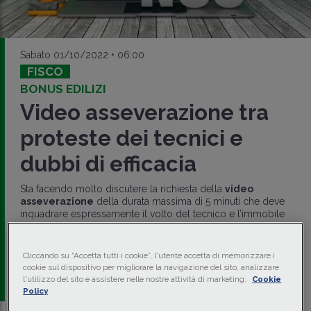
Sabato 01/10/2022 • 06:00
FISCO
BONUS EDILIZI
Video asseverazione tra
proteste dei tecnici e
dubbi di efficacia
Sta facendo molto discutere la richiesta della
video
asseverazione
della durata massima di 5 minuti che deve
inquadrare espressamente il volto del tecnico e l’immobile
oggetto di intervento. La pubblicazione del video è
necessaria per farsi riconoscere la
cessione del credito
per i
bonus edilizi
.
Cliccando su “Accetta tutti i cookie”, l'utente accetta di memorizzare i
cookie sul dispositivo per migliorare la navigazione del sito, analizzare
di
Maurizio Tarantino
-
Avvocato
l'utilizzo del sito e assistere nelle nostre attività di marketing.
Cookie
Policy