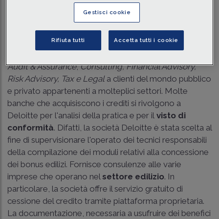
Gestisci cookie
Traduci con IA
Ascolta la news
Tempo di lettura
5 min.
Rifiuta tutti
Accetta tutti i cookie
Deloitte è una società di consulenza che offre servizi di
Audit & Assurance
,
Consulting, Financial Advisory,
Risk Advisory, Tax e Legal
a clienti del mondo pubblico
e privato appartenenti a molteplici settori. Molte
banche che acquisiscono i crediti si rivolgono a
Deloitte per l'analisi della pratica e per il
visto di
conformità
. Difatti, la società Deloitte è stata scelta al
fine di supervisionare l'operato dei tecnici responsabili
della compilazione dei moduli relativi alla concessione
dei bonus edilizi. Fornisce consulenze alle varie
imprese che operano nel
settore edilizio
. In
particolare, la società offre il servizio gratuito di
cessione del credito tramite piattaforma proprietaria.
La documentazione, necessaria a usufruire dei benefici