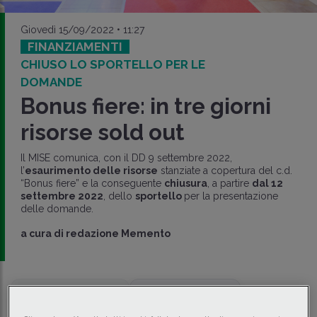
Giovedì 15/09/2022 • 11:27
FINANZIAMENTI
CHIUSO LO SPORTELLO PER LE
DOMANDE
Bonus fiere: in tre giorni
risorse sold out
Il MISE comunica, con il DD 9 settembre 2022,
l’
esaurimento delle risorse
stanziate a copertura del c.d.
“Bonus fiere” e la conseguente
chiusura
, a partire
dal 12
settembre 2022
, dello
sportello
per la presentazione
delle domande.
a cura di
redazione Memento
Traduci con IA
Ascolta la news
Tempo di lettura
6 min.