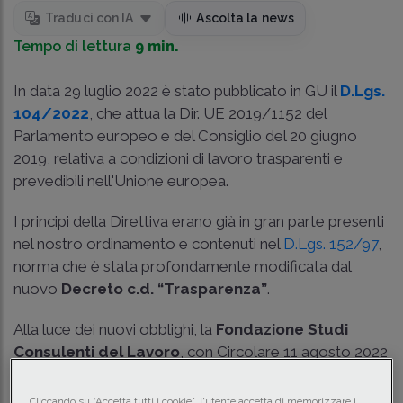
Traduci con IA
Ascolta la news
Tempo di lettura
9 min.
In data 29 luglio 2022 è stato pubblicato in GU il
D.Lgs.
104/2022
, che attua la
Dir. UE 2019/1152
del
Parlamento europeo e del Consiglio del 20 giugno
2019, relativa a condizioni di lavoro trasparenti e
prevedibili nell'Unione europea.
I principi della Direttiva erano già in gran parte presenti
nel nostro ordinamento e contenuti nel
D.Lgs. 152/97
,
norma che è stata profondamente modificata dal
nuovo
Decreto c.d. “Trasparenza”
.
Alla luce dei nuovi obblighi, la
Fondazione Studi
Consulenti del Lavoro
, con Circolare 11 agosto 2022
n. 10, riepiloga le principali novità riferite agli
obblighi
informativi
nell'ambito del
rapporto di lavoro di
Cliccando su “Accetta tutti i cookie”, l'utente accetta di memorizzare i