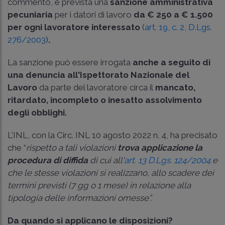
commento, è prevista una
sanzione amministrativa
pecuniaria
per i datori di lavoro
da
€
250 a
€ 1.500
per ogni lavoratore interessato
(
art. 19, c. 2, D.Lgs.
276/2003
)
.
La sanzione può essere irrogata
anche a seguito di
una denuncia all'Ispettorato Nazionale del
Lavoro
da parte del lavoratore circa il
mancato,
ritardato, incompleto o inesatto assolvimento
degli obblighi.
L'INL, con la
Circ. INL 10 agosto 2022 n. 4
, ha precisato
che “
rispetto a tali violazioni
trova applicazione la
procedura di diffida
di cui all'
art. 13 D.Lgs. 124/2004
e
che le stesse violazioni si realizzano, allo scadere dei
termini previsti (7 gg o 1 mese) in relazione alla
tipologia delle informazioni omesse”.
Da quando si applicano le disposizioni?