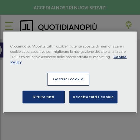
ACCEDI AI NOSTRI NUOVI SERVIZI
SPECIALI
Cliccando su “Accetta tutti i cookie”, l'utente accetta di memorizzare i
cookie sul dispositivo per migliorare la navigazione del sito, analizzare
l'utilizzo del sito e assistere nelle nostre attività di marketing.
Cookie
Policy
Gestisci cookie
ARTICOLI:
0
Rifiuta tutti
Accetta tutti i cookie