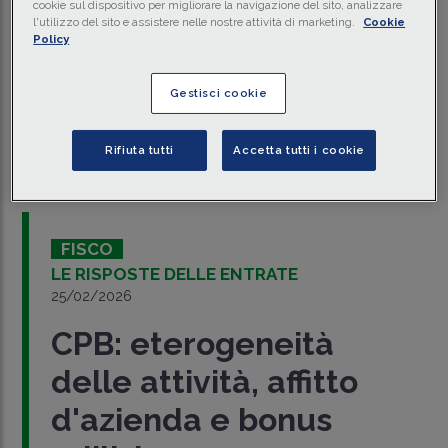
di
costituzione di una società veicolo
destinata
cookie sul dispositivo per migliorare la navigazione del sito, analizzare
all'
acquisto di un immobile
e
successiva
l'utilizzo del sito e assistere nelle nostre attività di marketing.
Cookie
cessione delle partecipazioni
, previamente
Policy
rivalutate, quando la forma societaria è imposta dal
bando di gara e l'operazione è assistita da ragioni
economiche apprezzabili (
Cass. 24 luglio 2026 n.
Gestisci cookie
24017
e
Cass. 27 luglio 2026 n. 24077
).
di
Marco Nessi
-
Dottore Commercialista e
Revisore Legale
Rifiuta tutti
Accetta tutti i cookie
FISCO
LE RISPOSTE DELLE ENTRATE
25/02/2026
CPB: eterogeneità
delle attività, affitto
d'azienda e bonus