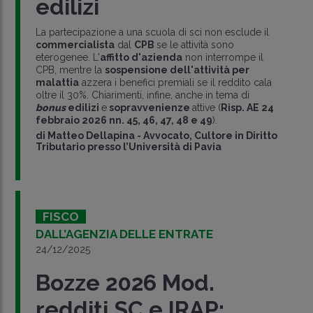
edilizi
La partecipazione a una scuola di sci non esclude il
commercialista
dal
CPB
se le attività sono
eterogenee. L'
affitto d'azienda
non interrompe il
CPB, mentre la
sospensione dell'attività per
malattia
azzera i benefici premiali se il reddito cala
oltre il 30%. Chiarimenti, infine, anche in tema di
bonus
edilizi
e
sopravvenienze
attive (
Risp. AE 24
febbraio 2026 nn. 45, 46, 47, 48 e 49
).
di
Matteo Dellapina
-
Avvocato, Cultore in Diritto
Tributario presso l’Università di Pavia
FISCO
DALL’AGENZIA DELLE ENTRATE
24/12/2025
Bozze 2026 Mod.
redditi SC e IRAP: