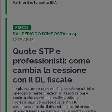
Partner Bertoncello BPA
FISCO
DAL PERIODO D’IMPOSTA 2024
20/06/2025
Quote STP e
professionisti: come
cambia la cessione
con il DL fiscale
Le
plusvalenze
derivanti dalla
cessione a titolo
oneroso
di
partecipazioni in associazioni e
società
che esercitano un'attività artistica o
professionale, comprese quelle in
STP
,
costituiscono
redditi diversi
. Inoltre,
interessi
e
proventi finanziari
percepiti nell'esercizio di arti e