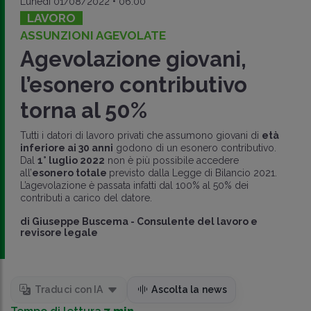
Lunedì 01/08/2022 • 06:00
LAVORO
ASSUNZIONI AGEVOLATE
Agevolazione giovani,
l’esonero contributivo
torna al 50%
Tutti i datori di lavoro privati che assumono giovani di
età
inferiore ai 30 anni
godono di un esonero contributivo.
Dal
1° luglio 2022
non è più possibile accedere
all’
esonero totale
previsto dalla Legge di Bilancio 2021.
L’agevolazione è passata infatti dal 100% al 50% dei
contributi a carico del datore.
di
Giuseppe Buscema
-
Consulente del lavoro e
revisore legale
Traduci con IA
Ascolta la news