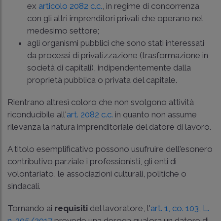
ex
articolo 2082 c.c.
, in regime di concorrenza
con gli altri imprenditori privati che operano nel
medesimo settore;
agli organismi pubblici che sono stati interessati
da processi di privatizzazione (trasformazione in
società di capitali), indipendentemente dalla
proprietà pubblica o privata del capitale.
Rientrano altresì coloro che non svolgono attività
riconducibile all'
art. 2082 c.c.
in quanto non assume
rilevanza la natura imprenditoriale del datore di lavoro.
A titolo esemplificativo possono usufruire dell'esonero
contributivo parziale i professionisti, gli enti di
volontariato, le associazioni culturali, politiche o
sindacali.
Tornando ai
requisiti
del lavoratore, l'
art. 1, co. 103, L.
n. 205/2017
prevede una deroga qualora un datore di