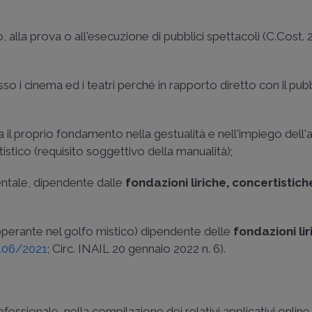
, alla prova o all'esecuzione di pubblici spettacoli (
C.Cost. 
so i cinema ed i teatri perché in rapporto diretto con il pub
ova il proprio fondamento nella gestualità e nell'impiego dell'a
tistico (requisito soggettivo della manualità);
ntale, dipendente dalle
fondazioni liriche, concertistich
erante nel golfo mistico) dipendente delle
fondazioni lir
 106/2021
;
Circ. INAIL 20 gennaio 2022 n. 6
).
rofessionale, nella compilazione dei relativi applicativi online