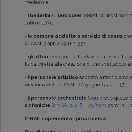
medesime;
- i
ballerini
e i
tersicorei
addetti all'allestimento
1989 n. 137
);
- le
persone addette a servizio di cassa
pres
(
C.Cost. 7 aprile 1981 n. 55
);
- gli
attori
, per i quali la tutela infortunistica tr
fisica, diretta alla creazione di uno spettacolo ar
- il
personale artistico
esposto a rischio ambie
assimilate
(
Circ. INAIL 10 giugno 1999 n. 47
);
- il
personale orchestrale
(compreso quello op
sinfoniche
(
art. 66, c. 5, DL 73/2021
conv. in
L.
L'INAIL implementa i propri servizi
Dal 26 luglio
, in caso di infortunio o malattia p