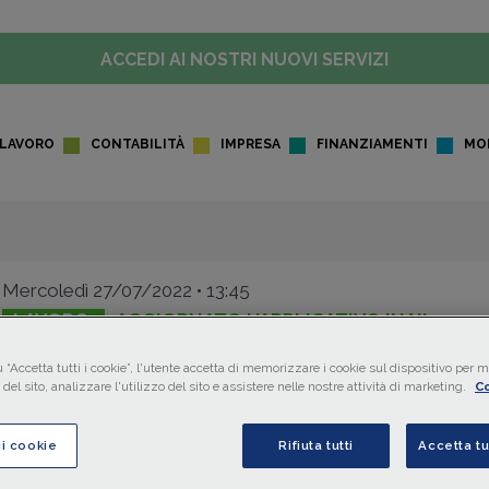
ACCEDI AI NOSTRI NUOVI SERVIZI
LAVORO
CONTABILITÀ
IMPRESA
FINANZIAMENTI
MO
Mercoledì 27/07/2022 • 13:45
LAVORO
AGGIORNATO L'APPLICATIVO INAIL
Autonomi dello spettacolo: o
 “Accetta tutti i cookie”, l'utente accetta di memorizzare i cookie sul dispositivo per mi
il servizio comunicazione
del sito, analizzare l'utilizzo del sito e assistere nelle nostre attività di marketing.
Co
infortunio
ci cookie
Rifiuta tutti
Accetta tu
L’INAIL informa che,
a decorrere dal 26 luglio 2022
, il 