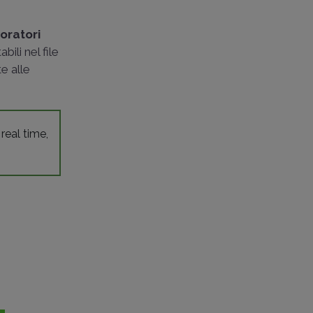
e
voratori
bili nel file
e alle
 real time,