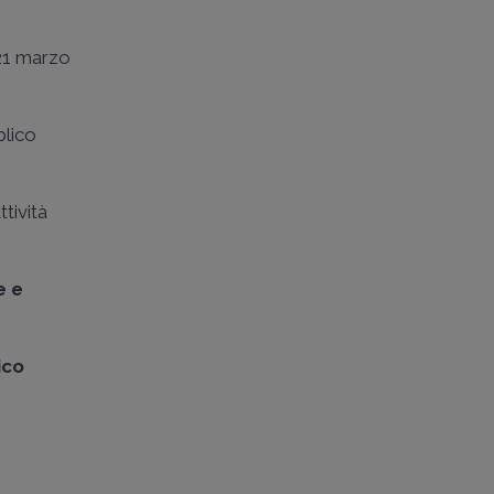
21 marzo
blico
ttività
e e
ico