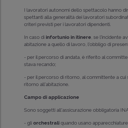
I lavoratori autonomi dello spettacolo hanno di
spettanti alla generalità dei lavoratori subordina
criteri previsti per i lavoratori dipendenti.
In caso di
infortunio in itinere
, se l'incidente 
abitazione a quello di lavoro, l'obbligo di presen
- per il percorso di andata, è riferito al committen
stava recando;
- per il percorso di ritorno, al committente a cui s
ritorno all'abitazione.
Campo di applicazione
Sono soggetti all'assicurazione obbligatoria INA
- gli
orchestrali
quando usano apparecchiature e