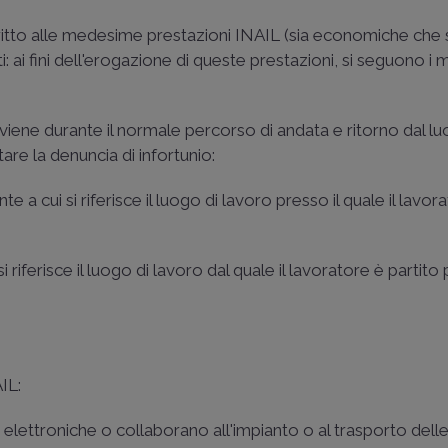
ritto alle medesime prestazioni INAIL (sia economiche che s
ti: ai fini dell'erogazione di queste prestazioni, si seguono i
avviene durante il normale percorso di andata e ritorno dal lu
tare la denuncia di infortunio:
te a cui si riferisce il luogo di lavoro presso il quale il lavora
i riferisce il luogo di lavoro dal quale il lavoratore è partito
IL:
lettroniche o collaborano all'impianto o al trasporto dell