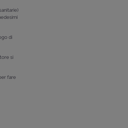
anitarie)
 medesimi
ogo di
tore si
 per fare
e