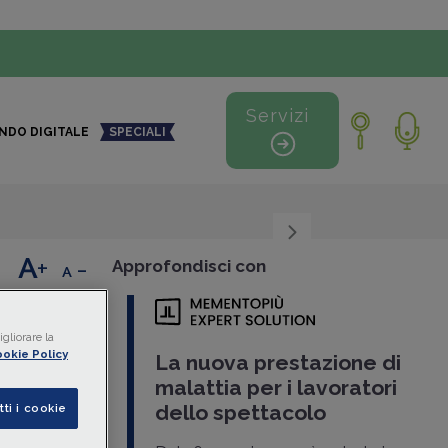
Servizi
NDO DIGITALE
SPECIALI
+
-
Approfondisci con
nline
gliorare la
okie Policy
La nuova prestazione di
malattia per i lavoratori
dello spettacolo
tti i cookie
servizio di